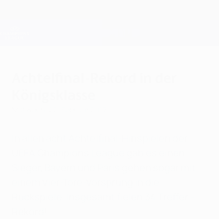
Direkt
zum
Hauptinhalt
Champions League Offiziell
Erhalten
Live-Ergebnisse &amp; Fantasy
UEFA Champions League
Achtelfinal-Rekord in der
Königsklasse
Mittwoch, 22. Februar 2017
In allen acht Achtelfinal-Hinspielen der
UEFA Champions League gab es einen
Sieger, Bayern und Paris gehen sogar mit
einem Vier-Tore-Vorsprung in die
Rückspiele. Insgesamt fielen 34 Treffer -
Rekord!