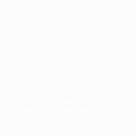
Manchester City - Monaco 5:3
Bayern - Arsenal 5:1
Real Madrid - Napoli 3:1
Paris - Barcelona 4:0
Benfica - Dortmund 1:0
Bayern und Paris können schon mal in aller Ruhe für
das Viertelfinale planen, denn noch nie hat ein Klub
einen Vier-Tore-Rückstand in der UEFA Champions
League aufgeholt. Sevilla und Benfica nehmen jeweils
nur einen knappen Ein-Tore-Vorsprung ins Rückspiel,
Leicester und Dortmund dürfen also noch durchaus
berechtigte Hoffnungen auf ein Weiterkommen
haben.
In den acht Hinspielen fielen 34 Tore, der alte
Achtelfinal-Rekord aus der Saison 2013/14 stand bei 26