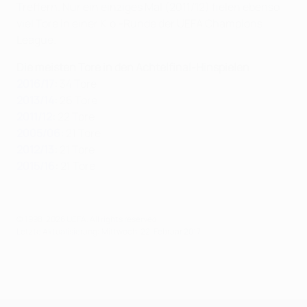
Treffern. Nur ein einziges Mal (2011/12) fielen ebenso
viel Tore in einer K.o.-Runde der UEFA Champions
League.
Die meisten Tore in den Achtelfinal-Hinspielen
2016/17
:
34 Tore
2013/14
:
26 Tore
2011/12
:
22 Tore
2005/06
:
21 Tore
2012/13
:
21 Tore
2015/16
:
21 Tore
© 1998-2026 UEFA. All rights reserved.
Letzte Aktualisierung: Mittwoch, 22. Februar 2017