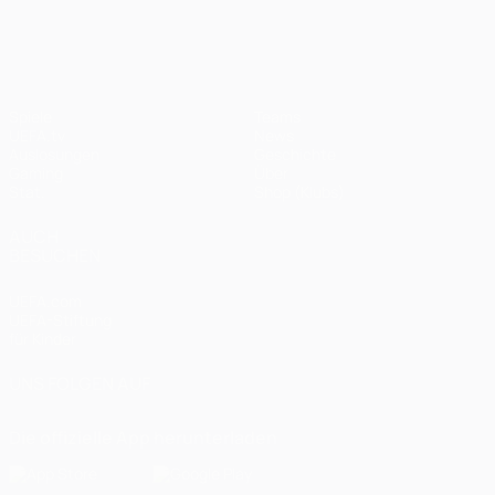
UEFA Champions League
Spiele
Teams
UEFA.tv
News
Auslosungen
Geschichte
Gaming
Über
Stat.
Shop (Klubs)
AUCH
BESUCHEN
UEFA.com
UEFA-Stiftung
für Kinder
UNS FOLGEN AUF
Die offizielle App herunterladen