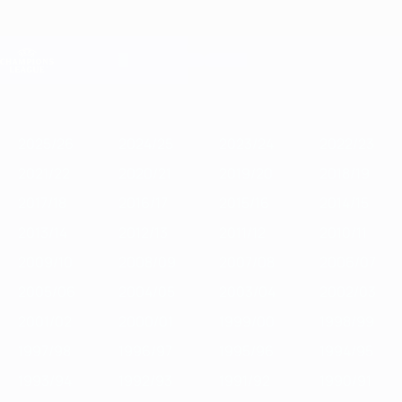
Direkt
zum
Hauptinhalt
Champions League Offiziell
Erhalten
Live-Ergebnisse &amp; Fantasy
UEFA Champions League
Im
2025/26
2024/25
2023/24
2022/23
2021/22
2020/21
2019
Fokus
2025/26
2024/25
2023/24
2022/23
2021/22
2020/21
2019/20
2018/19
2017/18
2016/17
2015/16
2014/15
2013/14
2012/13
2011/12
2010/11
2009/10
2008/09
2007/08
2006/07
2005/06
2004/05
2003/04
2002/03
2001/02
2000/01
1999/00
1998/99
1997/98
1996/97
1995/96
1994/95
1993/94
1992/93
1991/92
1990/91