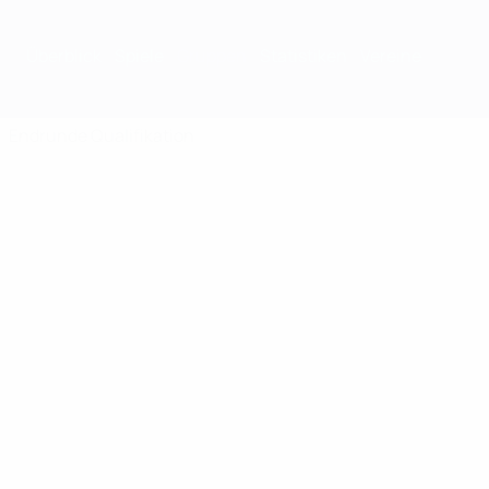
Überblick
Spiele
Gruppen
Statistiken
Vereine
Endrunde
Qualifikation