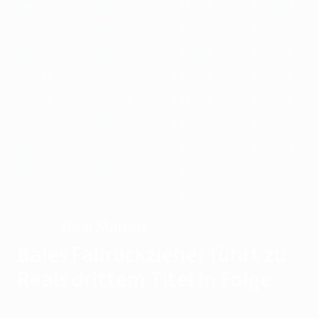
1989/90
1988/89
1987/88
1986/87
1985/86
1984/85
1983/84
1982/83
1981/82
1980/81
1979/80
1978/79
1977/78
1976/77
1975/76
1974/75
1973/74
1972/73
1971/72
1970/71
1969/70
1968/69
1967/68
1966/67
1965/66
1964/65
1963/64
1962/63
1961/62
1960/61
1959/60
1958/59
1957/58
1956/57
1955/56
Real Madrid
SIEGER
Bales Fallrückzieher führt zu
Reals drittem Titel in Folge