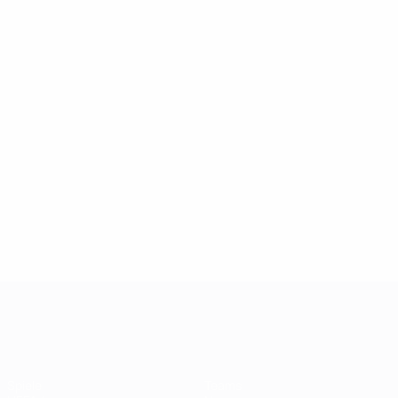
UEFA Champions League
Spiele
Teams