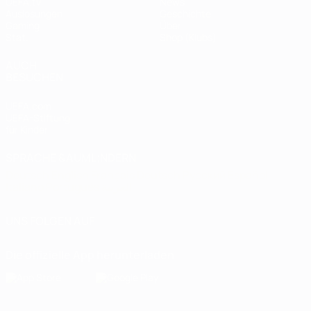
UEFA.tv
News
Auslosungen
Geschichte
Gaming
Über
Stat.
Shop (Klubs)
AUCH
BESUCHEN
UEFA.com
UEFA-Stiftung
für Kinder
SPRACHE &AUML;NDERN
Deutsch
English
Français
Deutsch
Русский
Español
Italiano
Português
العربية
UNS FOLGEN AUF
Die offizielle App herunterladen