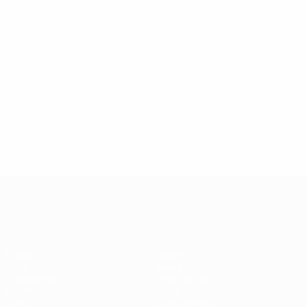
UEFA Champions League
Spiele
Teams
UEFA.tv
News
Auslosungen
Geschichte
Gaming
Über
Stat.
Shop (Klubs)