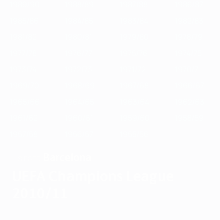
1989/90
1988/89
1987/88
1986/87
1985/86
1984/85
1983/84
1982/83
1981/82
1980/81
1979/80
1978/79
1977/78
1976/77
1975/76
1974/75
1973/74
1972/73
1971/72
1970/71
1969/70
1968/69
1967/68
1966/67
1965/66
1964/65
1963/64
1962/63
1961/62
1960/61
1959/60
1958/59
1957/58
1956/57
1955/56
Barcelona
SIEGER
UEFA Champions League
2010/11