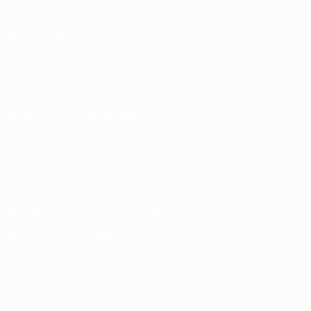
AUCH
BESUCHEN
UEFA.com
UEFA-Stiftung
für Kinder
SPRACHE &AUML;NDERN
Deutsch
English
Français
Deutsch
Русский
Español
Italiano
Português
العربية
UNS FOLGEN AUF
Die offizielle App herunterladen
Datenschutz
Nutzungsbedingungen