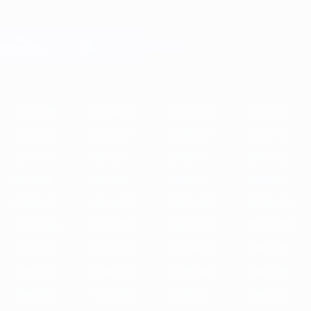
Direkt
zum
Hauptinhalt
Champions League Offiziell
Erhalten
Live-Ergebnisse &amp; Fantasy
UEFA Champions League
Im
2025/26
2024/25
2023/24
2022/23
2021/22
2020/21
2019
Fokus
2025/26
2024/25
2023/24
2022/23
2021/22
2020/21
2019/20
2018/19
2017/18
2016/17
2015/16
2014/15
2013/14
2012/13
2011/12
2010/11
2009/10
2008/09
2007/08
2006/07
2005/06
2004/05
2003/04
2002/03
2001/02
2000/01
1999/00
1998/99
1997/98
1996/97
1995/96
1994/95
1993/94
1992/93
1991/92
1990/91