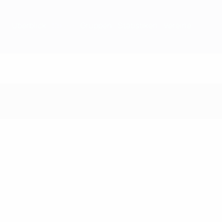
Überblick
Spiele
Gruppen
Statistiken
Vereine
Spiele - 2010/11 Sais