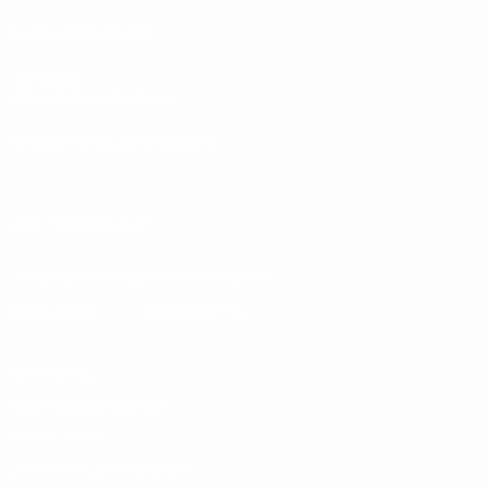
AUCH BESUCHEN
UEFA.com
UEFA-Stiftung für Kinder
SPRACHE &AUML;NDERN
Deutsch
English
Français
Deutsch
Русский
Español
Italiano
UNS FOLGEN AUF
Die offizielle App herunterladen
Datenschutz
Nutzungsbedingungen
Cookie-Politik
Datenschutzeinstellungen