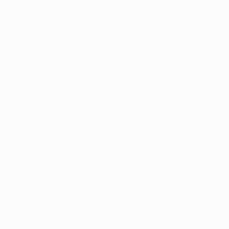
Direkt
zum
Hauptinhalt
Champions League Offiziell
Live-Ergebnisse &amp; Fantasy
UEFA Champions League
Im
2025/26
2024/25
2023/24
2022/23
2021/22
2020/21
2019
Fokus
2025/26
2024/25
2021/22
2020/21
2017/18
2016/17
2013/14
2012/13
2009/10
2008/09
2005/06
2004/05
2001/02
2000/01
1997/98
1996/97
1993/94
1992/93