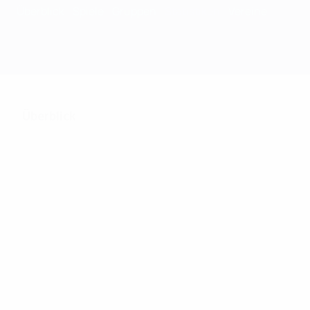
Überblick
Spiele
Gruppen
Statistiken
Vereine
Überblick
250
Absolvierte Spiele
32
76
Teams bei der Endrunde
Inklusive Qualifikation