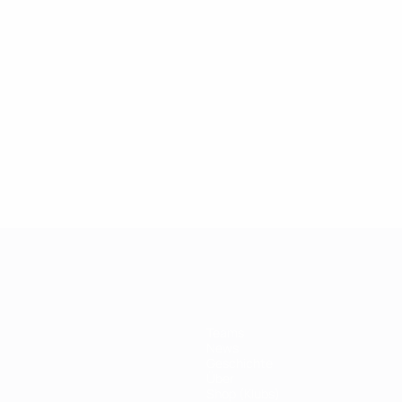
2
Man Utd
2
Schalke
Cristiano Ronaldo
Neuer
18
39
lympiacos
2
Lyon
3
Liverpool
Juninho
Reina
18
34
ool
4
Liverpool
3
Man Utd
Gerrard
Van der Sar
16
34
4
Benfica
5
Rangers
Cardozo
McGregor
16
33
Madrid
6
Barcelona
5
Celtic
Messi
Boruc
15
33
Ranking
Vollständiges Ranking
Vollständiges Ranking
Teams
News
Geschichte
Über
Shop (Klubs)