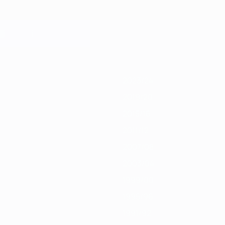
/20
2018/19
2017/18
2016/17
2015/16
2014/15
2013/14
2012/13
2011
2023/24
2019/20
2015/16
2011/12
2007/08
2003/04
1999/00
1995/96
1991/92