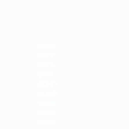
Erhalten
/12
2010/11
2009/10
2008/09
2007/08
2006/07
2005/06
2004/05
2022/23
2018/19
2014/15
2010/11
2006/07
2002/03
1998/99
1994/95
1990/91