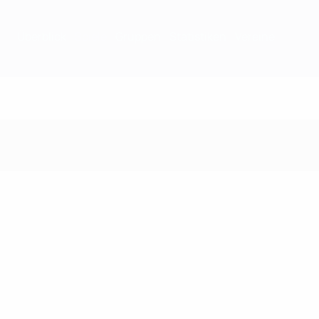
Überblick
Spiele
Gruppen
Statistiken
Vereine
Spiele - 2001/02 Sais