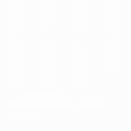
1989/90
1988/89
1987/88
1986/87
1985/86
1984/85
1983/84
1982/83
1981/82
1980/81
1979/80
1978/79
1977/78
1976/77
1975/76
1974/75
1973/74
1972/73
1971/72
1970/71
1969/70
1968/69
1967/68
1966/67
1965/66
1964/65
1963/64
1962/63
1961/62
1960/61
1959/60
1958/59
1957/58
1956/57
1955/56
Real Madrid
SIEGER
UEFA Champions League
2001/02