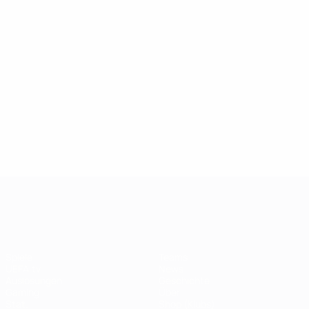
UEFA Champions League
Spiele
Teams
UEFA.tv
News
Auslosungen
Geschichte
Gaming
Über
Stat.
Shop (Klubs)