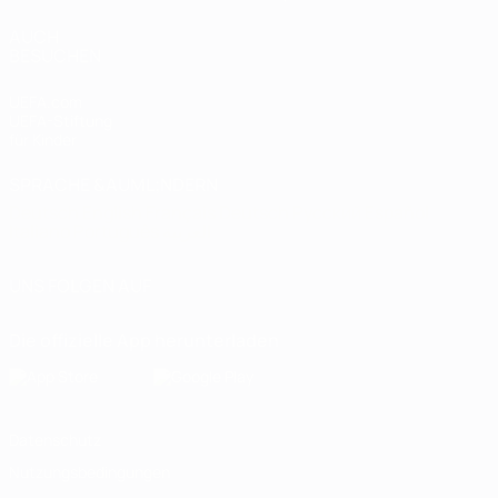
AUCH
BESUCHEN
UEFA.com
UEFA-Stiftung
für Kinder
SPRACHE &AUML;NDERN
Deutsch
English
Français
Deutsch
Русский
Español
Italiano
Português
العربية
UNS FOLGEN AUF
Die offizielle App herunterladen
Datenschutz
Nutzungsbedingungen