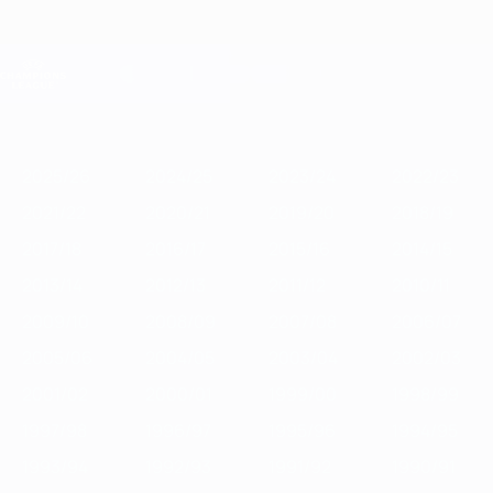
Direkt
zum
Hauptinhalt
Champions League Offiziell
Erhalten
Live-Ergebnisse &amp; Fantasy
UEFA Champions League
Im
2025/26
2024/25
2023/24
2022/23
2021/22
2020/21
2019
Fokus
2025/26
2024/25
2023/24
2022/23
2021/22
2020/21
2019/20
2018/19
2017/18
2016/17
2015/16
2014/15
2013/14
2012/13
2011/12
2010/11
2009/10
2008/09
2007/08
2006/07
2005/06
2004/05
2003/04
2002/03
2001/02
2000/01
1999/00
1998/99
1997/98
1996/97
1995/96
1994/95
1993/94
1992/93
1991/92
1990/91