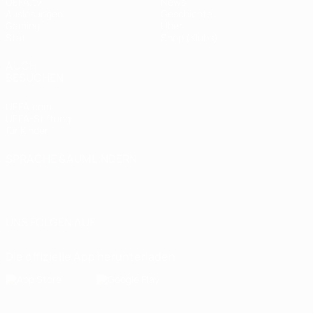
UEFA.tv
News
Auslosungen
Geschichte
Gaming
Über
Stat.
Shop (Klubs)
AUCH
BESUCHEN
UEFA.com
UEFA-Stiftung
für Kinder
SPRACHE &AUML;NDERN
Deutsch
English
Français
Deutsch
Русский
Español
Italiano
Português
العربية
UNS FOLGEN AUF
Die offizielle App herunterladen