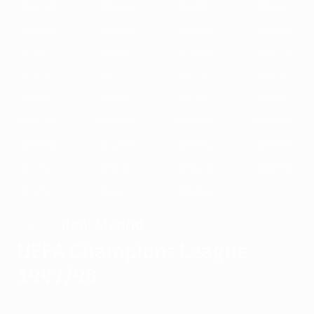
1989/90
1988/89
1987/88
1986/87
1985/86
1984/85
1983/84
1982/83
1981/82
1980/81
1979/80
1978/79
1977/78
1976/77
1975/76
1974/75
1973/74
1972/73
1971/72
1970/71
1969/70
1968/69
1967/68
1966/67
1965/66
1964/65
1963/64
1962/63
1961/62
1960/61
1959/60
1958/59
1957/58
1956/57
1955/56
Real Madrid
SIEGER
UEFA Champions League
1997/98