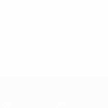
UEFA Champions League
Spiele
Teams