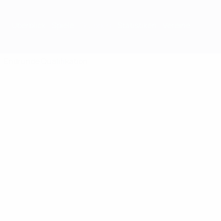
Überblick
Spiele
Gruppen
Statistiken
Vereine
Endrunde
Qualifikation