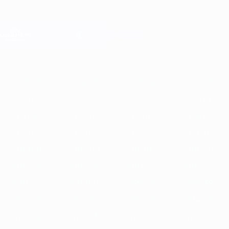
Direkt
zum
Hauptinhalt
Champions League Offiziell
Erhalten
Live-Ergebnisse &amp; Fantasy
UEFA Champions League
Im
2025/26
2024/25
2023/24
2022/23
2021/22
2020/21
2019
Fokus
2025/26
2024/25
2023/24
2022/23
2021/22
2020/21
2019/20
2018/19
2017/18
2016/17
2015/16
2014/15
2013/14
2012/13
2011/12
2010/11
2009/10
2008/09
2007/08
2006/07
2005/06
2004/05
2003/04
2002/03
2001/02
2000/01
1999/00
1998/99
1997/98
1996/97
1995/96
1994/95
1993/94
1992/93
1991/92
1990/91