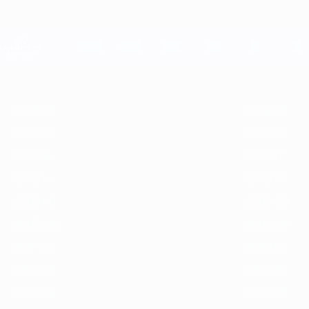
Direkt
zum
Hauptinhalt
Champions League Offiziell
Live-Ergebnisse &amp; Fantasy
UEFA Champions League
Im
2025/26
2024/25
2023/24
2022/23
2021/22
2020/21
2019
Fokus
2025/26
2024/25
2021/22
2020/21
2017/18
2016/17
2013/14
2012/13
2009/10
2008/09
2005/06
2004/05
2001/02
2000/01
1997/98
1996/97
1993/94
1992/93