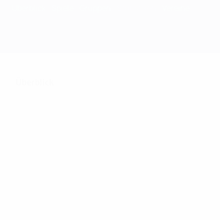
Überblick
Spiele
Gruppen
Statistiken
Vereine
Überblick
118
Absolvierte Spiele
31
31
Teams bei der Endrunde
Inklusive Qualifikation