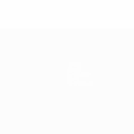
ng
Teams
News
Geschichte
Über
Shop (Klubs)
Português
العربية