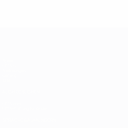
5
5
3
Rangers
3
Rangers
Johnston
Johnston
5
5
Vollständiges Ranking
Vollständiges Ranki
UEFA Champions League
Spiele
UEFA.tv
Auslosungen
Gaming
Stat.
AUCH BESUCHEN
UEFA.com
UEFA-Stiftung für Kinder
SPRACHE &AUML;NDERN
Deutsch
English
Français
Deutsch
Русский
Español
Italiano