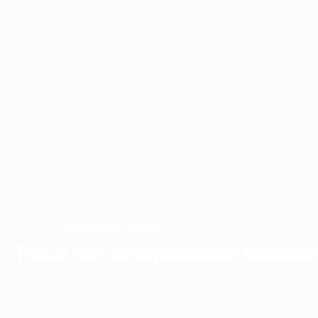
1989/90
1988/89
1985/86
1984/85
1981/82
1980/81
1977/78
1976/77
1973/74
1972/73
1969/70
1968/69
1965/66
1964/65
1961/62
1960/61
1957/58
1956/57
Crvena Zvezda
SIEGER
Pokal der europäischen Meiste