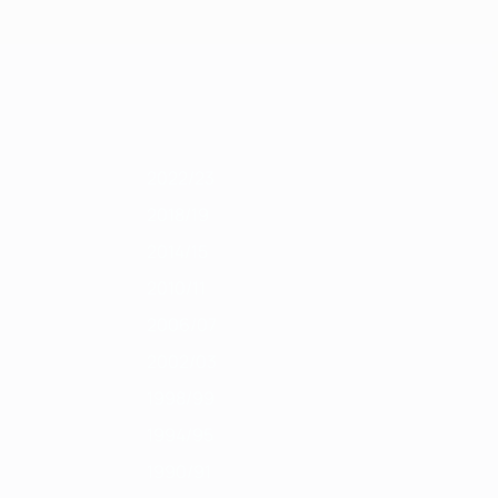
Erhalten
/12
2010/11
2009/10
2008/09
2007/08
2006/07
2005/06
2004/05
2022/23
2018/19
2014/15
2010/11
2006/07
2002/03
1998/99
1994/95
1990/91