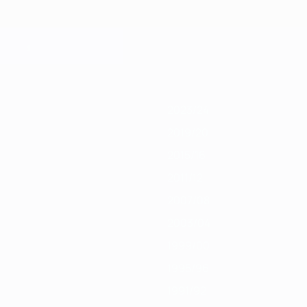
/20
2018/19
2017/18
2016/17
2015/16
2014/15
2013/14
2012/13
2011
2023/24
2019/20
2015/16
2011/12
2007/08
2003/04
1999/00
1995/96
1991/92