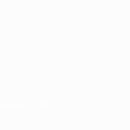
1987/88
1983/84
1979/80
1975/76
1971/72
1967/68
1963/64
1959/60
1955/56
rvereine 1990/91