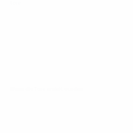
Tore
188
Tore gesamt
3,19
28'
Tore pro Spiel
Minuten pro Tor
Wann die Tore erzielt wurden