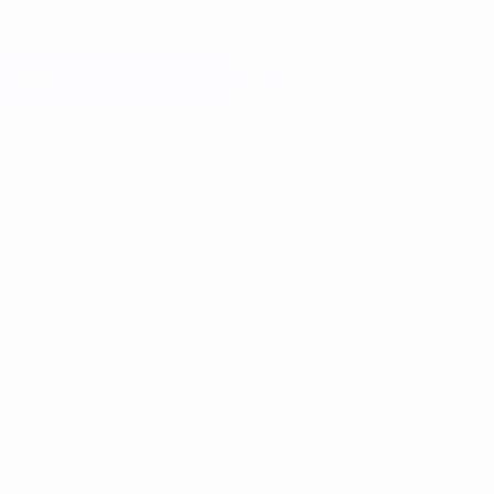
Direkt
zum
Hauptinhalt
Champions League Offiziell
Erhalten
Live-Ergebnisse &amp; Fantasy
UEFA Champions League
Im
2025/26
2024/25
2023/24
2022/23
2021/22
2020/21
2019
Fokus
2025/26
2024/25
2023/24
2022/23
2021/22
2020/21
2019/20
2018/19
2017/18
2016/17
2015/16
2014/15
2013/14
2012/13
2011/12
2010/11
2009/10
2008/09
2007/08
2006/07
2005/06
2004/05
2003/04
2002/03
2001/02
2000/01
1999/00
1998/99
1997/98
1996/97
1995/96
1994/95
1993/94
1992/93
1991/92
1990/91