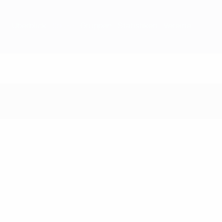
Überblick
Spiele
Gruppen
Statistiken
Vereine
Spiele - 1972/73 Sais