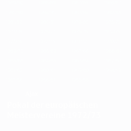
1989/90
1988/89
1987/88
1986/87
1985/86
1984/85
1983/84
1982/83
1981/82
1980/81
1979/80
1978/79
1977/78
1976/77
1975/76
1974/75
1973/74
1972/73
1971/72
1970/71
1969/70
1968/69
1967/68
1966/67
1965/66
1964/65
1963/64
1962/63
1961/62
1960/61
1959/60
1958/59
1957/58
1956/57
1955/56
Ajax
SIEGER
Pokal der europäischen
Meistervereine 1972/73