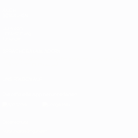
AUCH
BESUCHEN
UEFA.com
UEFA-Stiftung
für Kinder
SPRACHE &AUML;NDERN
Deutsch
English
Français
Deutsch
Русский
Español
Italiano
Português
العربية
UNS FOLGEN AUF
Die offizielle App herunterladen
Datenschutz
Nutzungsbedingungen