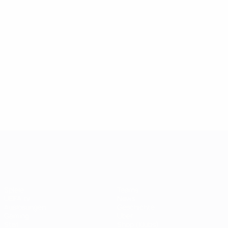
UEFA Champions League
Spiele
Teams
UEFA.tv
News
Auslosungen
Geschichte
Gaming
Über
Stat.
Shop (Klubs)