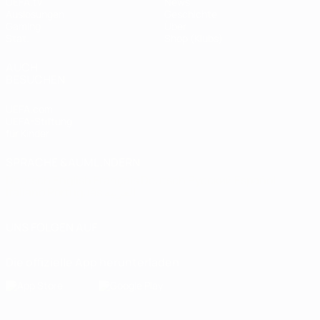
UEFA.tv
News
Auslosungen
Geschichte
Gaming
Über
Stat.
Shop (Klubs)
AUCH
BESUCHEN
UEFA.com
UEFA-Stiftung
für Kinder
SPRACHE &AUML;NDERN
Deutsch
English
Français
Deutsch
Русский
Español
Italiano
Português
العربية
UNS FOLGEN AUF
Die offizielle App herunterladen