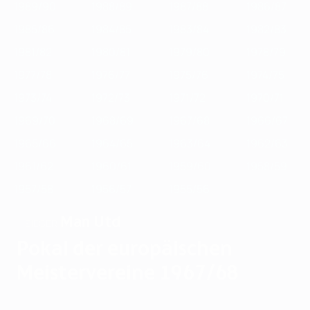
1989/90
1988/89
1987/88
1986/87
1985/86
1984/85
1983/84
1982/83
1981/82
1980/81
1979/80
1978/79
1977/78
1976/77
1975/76
1974/75
1973/74
1972/73
1971/72
1970/71
1969/70
1968/69
1967/68
1966/67
1965/66
1964/65
1963/64
1962/63
1961/62
1960/61
1959/60
1958/59
1957/58
1956/57
1955/56
Man Utd
SIEGER
Pokal der europäischen
Meistervereine 1967/68