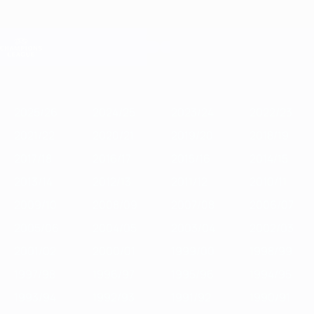
Direkt
zum
Hauptinhalt
Champions League Offiziell
Erhalten
Live-Ergebnisse &amp; Fantasy
UEFA Champions League
Im
2025/26
2024/25
2023/24
2022/23
2021/22
2020/21
2019
Fokus
2025/26
2024/25
2023/24
2022/23
2021/22
2020/21
2019/20
2018/19
2017/18
2016/17
2015/16
2014/15
2013/14
2012/13
2011/12
2010/11
2009/10
2008/09
2007/08
2006/07
2005/06
2004/05
2003/04
2002/03
2001/02
2000/01
1999/00
1998/99
1997/98
1996/97
1995/96
1994/95
1993/94
1992/93
1991/92
1990/91