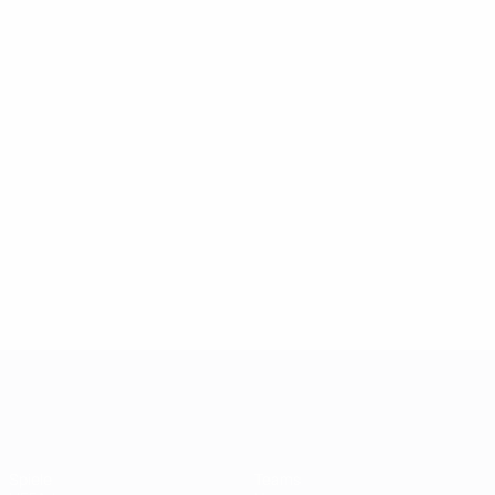
UEFA Champions League
Spiele
Teams