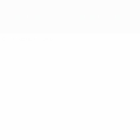
Überblick
Spiele
Gruppen
Statistiken
Vereine
Endrunde
Qualifikation