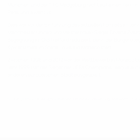
München und der 1. FC Madgeburg nicht auf einen Termin e
Reds und Juventus.
Dies war vor der Einführung des aktuellen Formats im Jahr
Manchester United und Meisterpokal-Sieger Crvena Zvezda 
Begegnung im Old Trafford reduziert, denn der Bürgerkri
Kyiv erstmals im Stade Louis II in Monaco statt.
Zwischen 1998 und 2012 war der Wettbewerb in Monaco behe
Jahr 1999 traf der Sieger der UEFA Champions League auf d
anderen europäischen Stadt ausgespielt.
© 1998-2026 UEFA. All rights reserved.
Letzte Aktualisierung: Mittwoch, 13. A