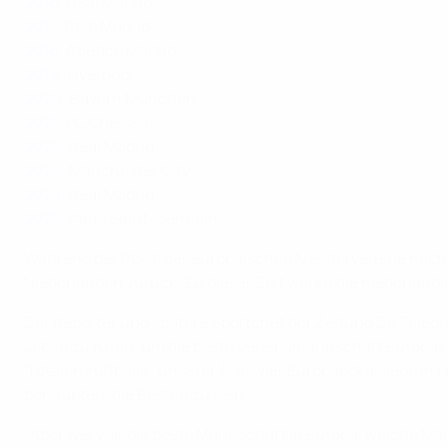
2016
: Real Madrid
2017
: Real Madrid
2018
: Atlético Madrid
2019
: Liverpool
20
20
: Bayern München
2021
: FC Chelsea
2022
: Real Madrid
2023
: Manchester City
2024
: Real Madrid
2025
: Paris Saint-Germain
Während der Pokal der europäischen Meistervereine nach e
Niederlanden zurück. Zu dieser Zeit waren die niederländ
Der Reporter und spätere Sportchef der Zeitung De Telegra
Leben zu rufen, um die beste Vereinsmannschaft Europas d
'Totalen Fußballs', unserer Ära - vier Europapokalsiege in
behaupten, die Besten zu sein."
"Aber wer war die beste Mannschaft in Europa, welche Mann