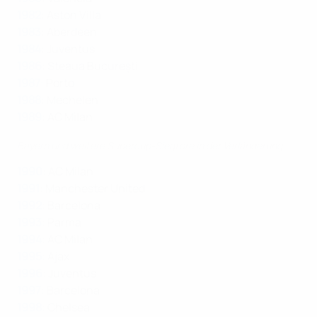
1982
: Aston Villa
1983
: Aberdeen
1984
: Juventus
1986
: Steaua București
1987
: Porto
1988
: Mechelen
1989
: AC Milan
Bayern und weitere Supercup-Siegtore in der Verlängerung
1990
: AC Milan
1991
: Manchester United
1992
: Barcelona
1993
: Parma
1994
: AC Milan
1995
: Ajax
1996
: Juventus
1997
: Barcelona
1998
: Chelsea