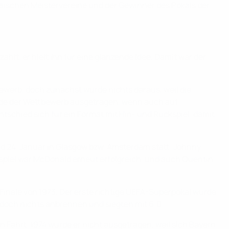
opäischen Meistervereine und der Gewinner des Pokals der
lt, er hielt ihn für eine glänzende Idee. Damit war der
werb, doch zunächst wurde nichts daraus, weil die
urde der Wettbewerb ausgetragen, wenn auch auf
ntschied sich für ein Format mit Hin- und Rückspiel, damit
und 24. Januar in Glasgow bzw. Amsterdam statt. Johnny
ckspiel war McDonald erneut erfolgreich, und auch Quentin
 Finale von 1973. Der erste richtige UEFA-Superpokal wurde
jedoch nichts anbrennen und siegten mit 6:0.
 Fahrt. 1974 wurde er nicht ausgetragen, weil sich Bayern