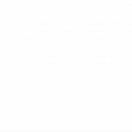
inigen konnten. 1981 ging es Liverpool und Dinamo Tiflis ge
 1998 eines von dreimal, als der UEFA-Superpokal in einem ein
(Roter Stern Belgrad) den Gewinner eigentlich in zwei Spielen
eg im ehemaligen Jugoslawien ließ kein Rückspiel zu. 1986 f
imatet, das Spiel diente als Startschuss für die neue Saison
en Gewinner des UEFA-Pokals (ab 2010 der UEFA Europa League)
ugust 2025