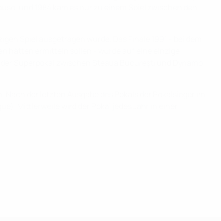
nauso, und 1984 kam es nur zu einem Spiel zwischen den
zigen Spiel ausgetragen wurde. Das Finale 1991 - bei dem
 hätten ermitteln sollen - wurde auf eine einzige
and der Superpokal zwischen Steaua Bucureşti und Dynamo
. Nach der letzten Ausgabe des Pokals der Pokalsieger im
. Mittlerweile wird der Pokal jedes Jahr in einer