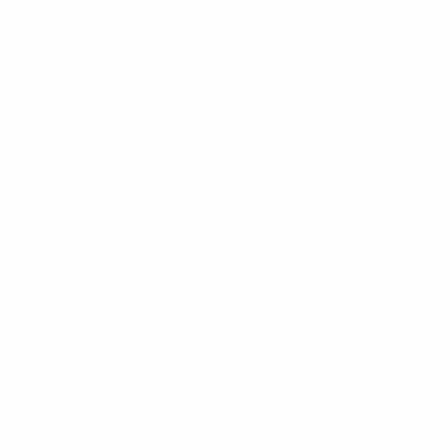
auch relativ, und in diesem Bereich kann er sehr ungenau 
Pokalsieger gegeneinander spielen? Warum sollte Ajax 
Sechs herrliche Superpokal-Tore
"Die Rangers hatten den Pokal der Pokalsieger 1972 gewonn
Weg klar, mit der Unterstützung meiner Zeitung."
Witkamp und van Praag bemühten sich beim europäischen 
Rangers zu dieser Zeit wegen Fanausschreitungen für ein
inoffizieller Schiene, was den Schotten, die in diesem Jah
beide Klubs etwas davon hatten.
Die Spiele, finanziell unterstützt von De Telegraaf, der 
Rep, Cruyff und Arie Haan sorgten für einen 3:1-Sieg von 
Young traf für die Gäste, doch Haan, Gerd Mühren und Cru
Im Januar 1974 fanden die ersten Superpokal-Spiele unter 
im San Siro veranstaltet, wo Ajax mit 0:1 gegen den AC Mi
Damit war Witkamps Ziel, Ajax zu noch größerem Ruhm zu ve