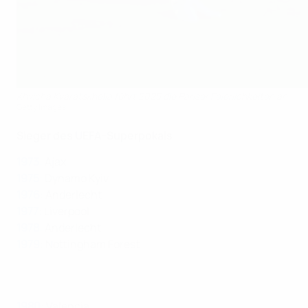
Khvicha Kvaratskhelia führt 2025 die Pariser Feierlichkeiten an
Getty Images
Sieger des UEFA-Superpokals
1973
: Ajax
1975
: Dynamo Kyiv
1976
: Anderlecht
1977
: Liverpool
1978
: Anderlecht
1979
: Nottingham Forest
1980
: Valencia