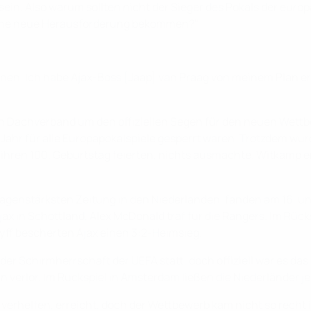
sein. Also warum sollten nicht der Sieger des Pokals der eur
keine neue Herausforderung bekommen?"
en. Ich habe Ajax-Boss [Jaap] van Praag von meinem Plan erzäh
Dachverband um den offiziellen Segen für den neuen Wettbe
 Jahr für alle Europapokalspiele gesperrt waren. Trotzdem w
r ihren 100. Geburtstag feierten, nichts ausmachte. Witkamp e
auflagenstärksten Zeitung in den Niederlanden, fanden am 16. 
Ajax in Schottland, Alex McDonald traf für die Rangers. Im Rü
yff bescherten Ajax einen 3:2-Heimsieg.
der Schirmherrschaft der UEFA statt, doch offiziell war es das
lan verlor. Im Rückspiel in Amsterdam ließen die Niederländer 
rhelfen, erreicht, doch der Wettbewerb kam nicht so recht in