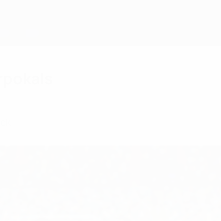
rpokals
ck.