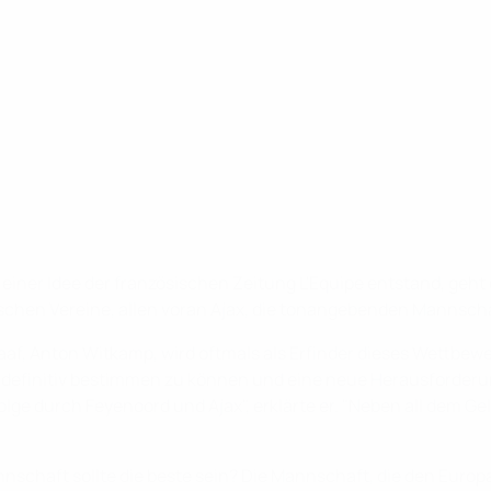
iner Idee der französischen Zeitung L'Equipe entstand, geht 
ischen Vereine, allen voran Ajax, die tonangebenden Mannsch
af, Anton Witkamp, wird oftmals als Erfinder dieses Wettbewe
efinitiv bestimmen zu können und eine neue Herausforderung 
 Folge durch Feyenoord und Ajax", erklärte er. "Neben all dem 
schaft sollte die beste sein? Die Mannschaft, die den Europap