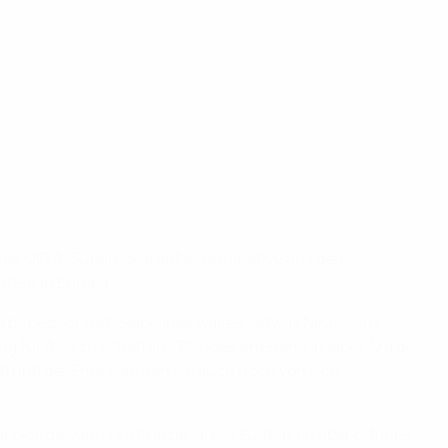
der UEFA-Superpokal auf eine Initiative aus den
aften in Europa.
rbs bezeichnet. Seine Idee war es, "etwas Neues" ins
für Ajax zu schaffen. "Die Idee entstand in einer Ära des
Geld und der Ehre konnten sie auch noch von sich
okal gewann? Im Prinzip ja. Der Fußball ist aber oftmals