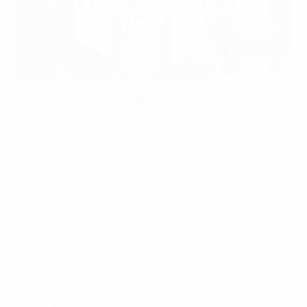
Getty Images
Bayern München - Liverpool 2:3
(57. Salihamidžić, 82. Jancker; 23. Riise, 45. Heskey, 46.
Owen)
"Michael Owen ist ein Weltklassespieler und wir
konnten ihn einfach nicht in den Griff bekommen."
Trainer Ottmar Hitzfeld vom FC Bayern München
machte deutlich, wer an diesem Abend beim 3:2-Sieg
von Liverpool FC im UEFA-Superpokal-Finale in Monaco
den Unterschied ausmachte.
Owen erzielte einen Treffer selbst und bereitete einen