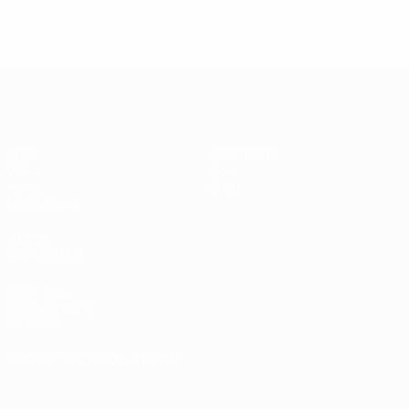
UEFA-Superpokal
Spiel
Geschichte
Video
Über
News
Shop
Event Guide
AUCH
BESUCHEN
UEFA.com
UEFA-Stiftung
für Kinder
SPRACHE &AUML;NDERN
Deutsch
English
Français
Deutsch
Русский
Español
Italiano
Português