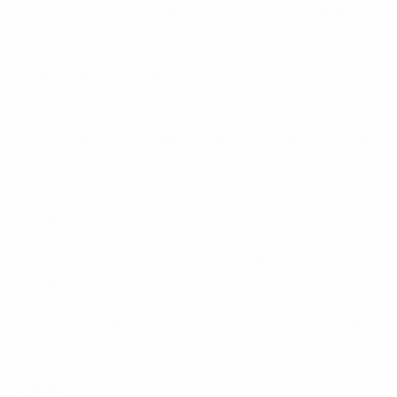
Eine Minute nach Wiederanpfiff zur zweiten Hälfte
schien alles klar zu sein. Erneut war es Owen, der Kahn
nach einem langen Pass von Jamie Carragher keine
Möglichkeit ließ. Mit der Drei-Tore-Führung im Rücken
ließ es Liverpool etwas langsamer angehen und lud die
Bayern somit zur Aufholjagd ein. Die Münchner, die im
UEFA-Champions-League-Finale im Elfmeterschießen
Valencia CF besiegt hatten, machten jetzt etwas mehr
und kamen noch zum 2:3.
Hasan Salihamidzic schaffte in der 57. Minute das
erste Bayern-Tor, als er einen Eckball von Owen
Hargreaves in die Maschen beförderte, ehe der
eingewechselte Carsten Jancker mit einem Heber über
Sander Westerveld acht Minuten vor Schluss noch
einmal für Spannung sorgte. Doch obwohl Kahn in den
Schlussminuten mit in Liverpools Strafraum ging,
ließen die Reds nichts mehr zu und holten sich den
Pokal.