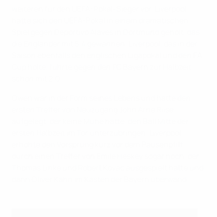
weiteren für den UEFA-Pokal-Sieger vor. Liverpool
hatte sich den UEFA-Pokal in einem dramatischen
Spiel gegen Deportivo Alavés in Dortmund geholt, das
die Engländer mit 5:4 gewannen. Liverpool, das in der
Saison ebenfalls den englischen Ligapokal und den FA
Cup holte, führte gegen den FC Bayern zur Halbzeit
schon mit 2:0.
Owen war in der Form seines Lebens und hatte den
ersten Treffer von Neuzugang John Arne Riise
aufgelegt, der keine Mühe hatte, den Ball Mitte der
ersten Halbzeit im Tor unterzubringen. Liverpool
erhöhte den Vorsprung kurz vor dem Pausenpfiff
durch einen Treffer von Emile Heskey sogar noch, der
Thomas Linke und Robert Kovac ausgespielt hatte und
dann Oliver Kahn im Kasten der Bayern überwand.