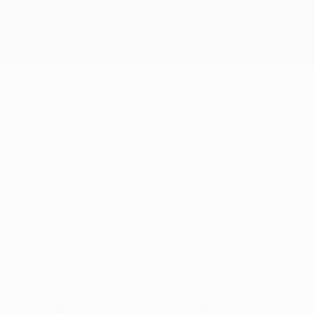
Direkt
zum
Hauptinhalt
UEFA Conference League
Erhalten
Live-Ergebnisse &amp; Statistiken
UEFA Conference League
Silkeborg
Silkeborg IF UEFA Conference League 2026/27
DEN
Silkeborg spielt in der laufenden Saison nicht
in der UEFA Conference League