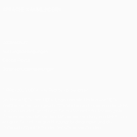
SPRACHE &AUML;NDERN
Deutsch
English
Français
Deutsch
Русский
Español
Italiano
Português
Datenschutz
Nutzungsbedingungen
Cookie-Politik
Datenschutzeinstellungen
© 1998-2026 UEFA. Alle Rechte vorbehalten
Der Name UEFA, das UEFA-Logo und alle Marken von UEFA-
Wettbewerben sind geschützte Marken und/oder von der UEFA
urheberrechtlich geschützt. Sie dürfen nicht für kommerzielle
Zwecke verwendet werden. Mit der Verwendung von UEFA.com
erklären Sie sich mit den Nutzungsbedingungen und der
Datenschutzpolitik für die Website einverstanden.