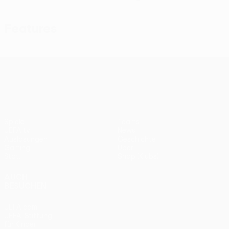
Features
UEFA Conference League
Spiele
Teams
UEFA.tv
News
Auslosungen
Geschichte
Gaming
Über
Stat.
Shop (Klubs)
AUCH
BESUCHEN
UEFA.com
UEFA-Stiftung
für Kinder