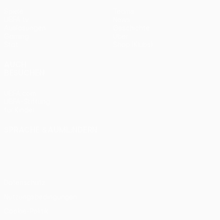
Spiele
Teams
UEFA.tv
News
Auslosungen
Geschichte
Gaming
Über
Stat.
Shop (Klubs)
AUCH
BESUCHEN
UEFA.com
UEFA-Stiftung
für Kinder
SPRACHE &AUML;NDERN
Deutsch
English
Français
Deutsch
Русский
Español
Italiano
Português
Datenschutz
Nutzungsbedingungen
Cookie-Politik