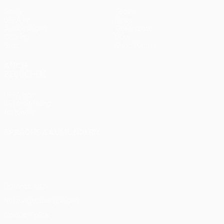
Spiele
Teams
UEFA.tv
News
Auslosungen
Geschichte
Gaming
Über
Stat.
Shop (Klubs)
AUCH
BESUCHEN
UEFA.com
UEFA-Stiftung
für Kinder
SPRACHE &AUML;NDERN
Deutsch
English
Français
Deutsch
Русский
Español
Italiano
Português
Datenschutz
Nutzungsbedingungen
Cookie-Politik