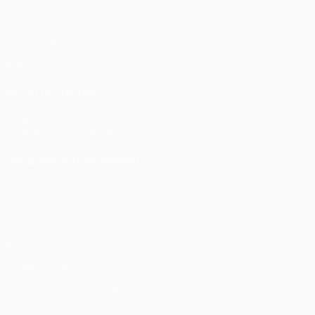
Spiele
UEFA.tv
Auslosungen
Gaming
Stat.
AUCH BESUCHEN
UEFA.com
UEFA-Stiftung für Kinder
SPRACHE &AUML;NDERN
Deutsch
English
Français
Deutsch
Русский
Español
Itali
Datenschutz
Nutzungsbedingungen
Cookie-Politik
Datenschutzeinstellungen