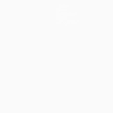
Teams
News
Geschichte
Über
Shop (Klubs)
ano
Português