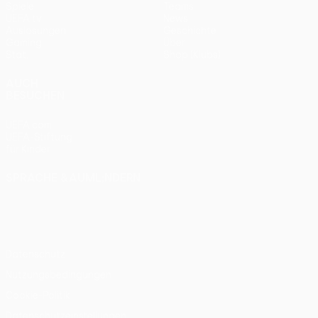
Spiele
Teams
UEFA.tv
News
Auslosungen
Geschichte
Gaming
Über
Stat.
Shop (Klubs)
AUCH
BESUCHEN
UEFA.com
UEFA-Stiftung
für Kinder
SPRACHE &AUML;NDERN
Deutsch
English
Français
Deutsch
Русский
Español
Italiano
Português
Datenschutz
Nutzungsbedingungen
Cookie-Politik
Datenschutzeinstellungen