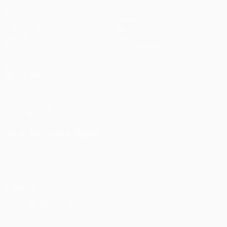
Spiele
Teams
UEFA.tv
News
Auslosungen
Geschichte
Gaming
Über
Stat.
Shop (Klubs)
AUCH
BESUCHEN
UEFA.com
UEFA-Stiftung
für Kinder
SPRACHE &AUML;NDERN
Deutsch
English
Français
Deutsch
Русский
Español
Italiano
Português
Datenschutz
Nutzungsbedingungen
Cookie-Politik