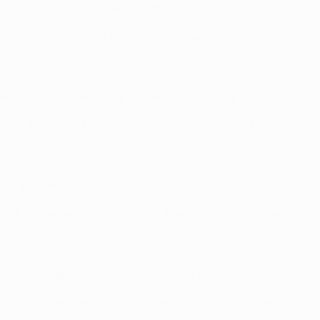
 Monteiro, Ugrinic, Imeri, Łakomy, Virginius - Ganvoula
yan, Barella, Frattesi, Dumfries - Arnautovic, Taremi
 Balde - Casadó, Pedri - Yamal, Fermín López, Raphinha - Lewan
ies - Kimmich, João Palhinha - Olise, Müller, Gnabry - Kane
Bidstrup, Diambou, Kjærgaard - Daghim, Konaté, Gloukh
ernauer, Torrente - Sučić, Mišić, Ademi - Baturina, Kulenović, 
 Silva, Gündoğan, Matheus Nunes - Savinho - Haaland, Foden
 Laçi, Kairinen, Ryneš - Birmančević, Olatunji, Haraslin