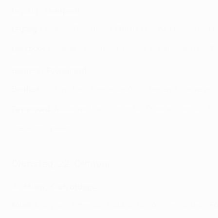
Leipzig - Liverpool
Leipzig
: Gulácsi - Geertruida, Orbán, Lukeba, Henrichs - 
Liverpool
: Kelleher - Alexander-Arnold, Konaté, Van Dijk, 
Benfica - Feyenoord
Benfica
: Trubin - Bah, Tomás Araújo, Otamendi, Carreras -
Feyenoord
: Wellenreuther - Lotomba, Trauner, Hancko, B
Predictor spielen
Dienstag, 22. Oktober
AC Milan - Club Brugge
Milan
: Maignan - Emerson, Gabbia, Tomori, Hernández - Fof