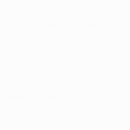
nova, De Roon, Éderson, Zappacosta - Mario Pašalić - Retegui, 
els, McGregor, Hatate - Kühn, Idah, Maeda
a, Lees-Melou, Magnetti - Del Castillo, Ajorque, Sima
acios, García - Wirtz, Hofmann, Tella - Schick
oke, Gallagher - Álvarez, Griezmann, Sørloth
dré, Mukau, Gudmundsson - Fernandez-Pardo, Bayo, Cabella