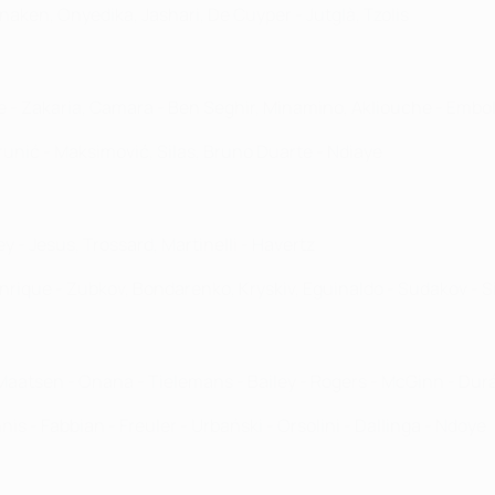
anaken, Onyedika, Jashari, De Cuyper - Jutglà, Tzolis
ue - Zakaria, Camara - Ben Seghir, Minamino, Akliouche - Embo
k, Krunić - Maksimović, Silas, Bruno Duarte - Ndiaye
tey - Jesus, Trossard, Martinelli - Havertz
enrique - Zubkov, Bondarenko, Kryskiv, Eguinaldo - Sudakov - S
- Maatsen - Onana - Tielemans - Bailey - Rogers - McGinn - Dur
s - Fabbian - Freuler - Urbański - Orsolini - Dallinga - Ndoye