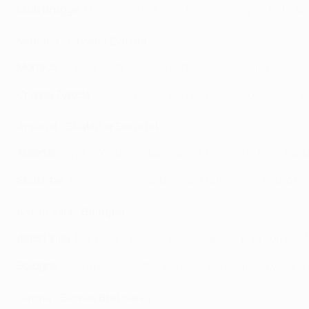
Club Brugge
: Mignolet - Ordóñez, Mechele, Seys - Talbi, V
Monaco - Crvena Zvezda
Monaco
: Majecki - Vanderson, Kehrer, Singo, Caio Henriq
Crvena Zvezda
: Ilić - Olayinka, Djiga, Spajić, Seol - Elšni
Arsenal - Shakhtar Donetsk
Arsenal
: Raya - White, Saliba, Gabriel, Calafiori - Rice, Par
Shakhtar
: Riznyk - Konoplia, Bondar, Matviyenko, Pedro H
Aston Villa - Bologna
Aston Villa
: Martínez - Konsa - Diego Carlos - Pau Torres 
Bologna
: Skorupski - Posch - Beukema - Lucumi - Lykogianni
Girona - Slovan Bratislava