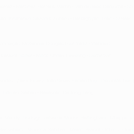
iérrez - Martinez, Herrera, Martín - Van de Beek, Danjuma - St
an, Ihnatenko, Savvidis, Zuberu - Barseghyan, Tolić - Strelec
 Conceição, McKennie, Douglas Luiz, Yıldız - Vlahović
Karazor, Stiller - Millot, Undav, Leweling - Demirović
des - Zaïre-Emery, João Neves, Fabián Ruiz - Dembélé, Lee, 
l, Tillman, Saibari - Bakayoko, De Jong, Lang
ger, Mendy - Rodrygo, Valverde, Modrić, Bellingham - Mbappé, V
 Bensebaini - Nmecha, Sabitzer - Malen, Brandt, Gittens - Guir