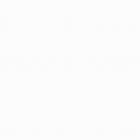
Haidara, Vermeeren, Nusa - Šeško, Xavi Simons - Openda
Tsimikas - Szoboszlai, Gravenberch, Mac Allister - Salah, Núñez
 Aursnes, Florentino, Orkun Kökçü - Di María, Pavlidis, Kerem 
ueno - IB Hwang, Milambo, Timber - Osman, Ueda, Paixão
ana, Loftus-Cheek - Pulišić, Reijnders, Rafael Leão - Morata