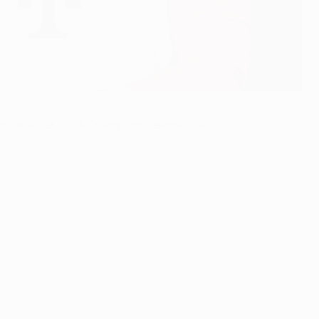
gaphase der
UEFA Champions League
auf.