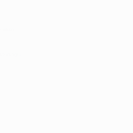
, Gakpo
Aktürkoğlu