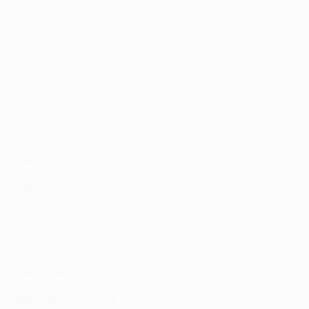
Girona
: Gazzaniga - Alejandro Francés, Juanpe, Krejčí, Gut
Slovan Bratislava
: Takáč - Bajrić, Kashia, Wimmer - Blackm
Juventus - Stuttgart
Juventus
: Perin - Savona, Kalula, Danilo, Cabal - Fagioli -
Stuttgart
: Nübel - Vagnoman, Roualt, Chabot, Mittelstädt - 
Paris Saint-Germain - PSV Eindhoven
Paris
: Donnarumma - Hakimi, Marquinhos, Pacho, Nuno Men
PSV
: Benítez - Mauro Júnior, Flamingo, Boscagli, Dams - Ti
Real Madrid - Borussia Dortmund
Real Madrid
: Courtois - Lucas Vázquez, Éder Militão, Rüdi
Borussia Dortmund
: Kobel - Ryerson, Süle, Schlotterbeck,