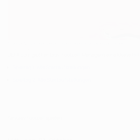
Manuel Neuer und seine Bayern sind in Barcelona gefordert
AFP via Getty Images
UEFA.com gibt Fantasy-Football-Managern eine kleine Hilfe
Spieltag 1: Alle Startaufstellungen
Spieltag 2: Alle Startaufstellungen
Fantasy Football spielen