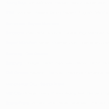
Young Boys
: Von Ballmoos - Hadjam, Benito, Lauper, Blum -
Inter
: Sommer - Bisseck, De Vrij, Pavard - Augusto, Mkhitar
Barcelona - Bayern München
Barcelona
: Iñaki Peña - Koundé, Cubarsí, Iñigo Martínez,
Bayern München
: Neuer - Guerreiro, Kim, Upamecano, Dav
Salzburg - GNK Dinamo
Salzburg
: Schlager - Dedić, Piątkowski, Baidoo, Terzić - 
GNK Dinamo
: Nevistić - Ristovski, Théophile-Catherine, B
Manchester City - Sparta Praha
Man City
: Ortega - Lewis, Stones, Akanji, Aké - Bernardo
Sparta Praha
: Vindahl - Vitík, Panák, Sørensen - Preciado,