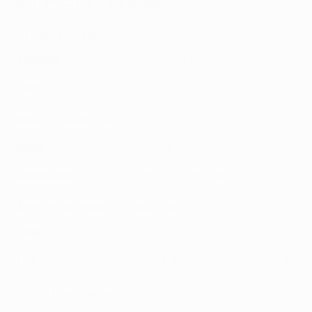
Mittwoch, 23. Oktober
Atalanta - Celtic
Atalanta
: Carnesecchi - Djimsiti, Hien, Kolašinac - Bella
Celtic
: Schmeichel - Johnston, Trusty, Scales, Valle - Eng
Brest - Leverkusen
Brest
: Bizot - Lala, Chardonnet, Coulibaly, Haïdara - Camar
Leverkusen
: Kovář - Mukiele, Tah, Hincapie, Grimaldo - Pal
Atlético de Madrid - LOSC Lille
Atleti
: Oblak - Molina, Witsel, Giménez, Galán - De Paul, K
Lille
: Chevalier - Toure, Mandi, Alexsandro - Meunier, An
Young Boys - Inter