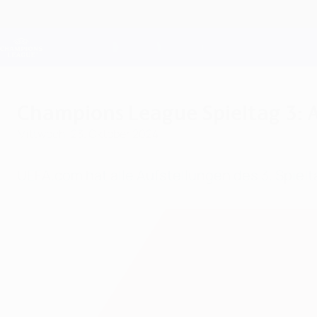
Direkt
zum
Hauptinhalt
Champions League Offiziell
Live-Ergebnisse &amp; Fantasy
UEFA Champions League
Champions League Spieltag 3: A
Mittwoch, 23. Oktober 2024
UEFA.com hat alle Aufstellungen des 3. Spielt