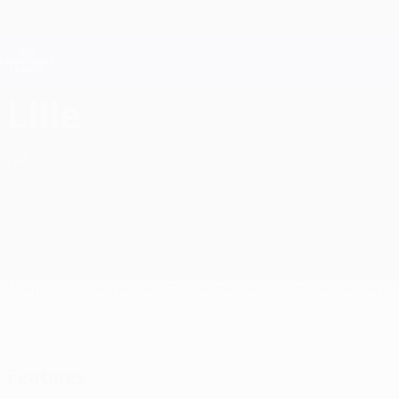
Direkt
zum
Hauptinhalt
Champions League Offiziell
Live-Ergebnisse &amp; Fantasy
UEFA Champions League
LOSC Lille UEFA Champions League 2026/27
Lille
FRA
Überblick
Spiele
Tabelle
Statistiken
Kader
Nationale Meistersc
Features