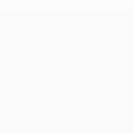
Teams
News
Geschichte
Über
Shop (Klubs)
Português
العربية