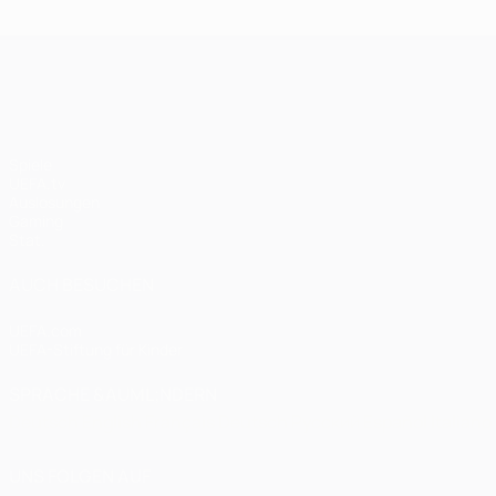
UEFA Champions League
Spiele
UEFA.tv
Auslosungen
Gaming
Stat.
AUCH BESUCHEN
UEFA.com
UEFA-Stiftung für Kinder
SPRACHE &AUML;NDERN
Deutsch
English
Français
Deutsch
Русский
Español
Italiano
UNS FOLGEN AUF