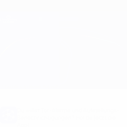
Direkt
zum
Hauptinhalt
Champions League Offiziell
Erhalten
Live-Ergebnisse &amp; Fantasy
UEFA Champions League
Young Boys vs Inter
Überblick
Updates
Infos zum Spiel
Du willst Tor-Alarme und Aufstellungs-
Benachrichtigungen? Hol dir jetzt die
App!