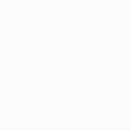
Alle
anzeigen
Wichtige Statistiken
2
1
Tore
Gegentore
2
0
Gelbe Karten
Rote Karten
Alle Statistiken
Kader
Alcócer
Brunes
Eneme
Grimaldo
Haraslín
Mittelfeldspieler
Stürmer
Mittelfeldspieler
Mittelfeldspieler
Mittelfeldspiel
Features