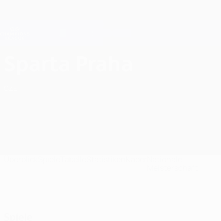
Direkt
zum
Hauptinhalt
Champions League Offiziell
Erhalten
Live-Ergebnisse &amp; Fantasy
UEFA Champions League
AC Sparta Praha UEFA Champions League 2026/27
Sparta Praha
CZE
Überblick
Spiele
Tabelle
Statistiken
Kader
Nationale
Meisterschaft
Spiele