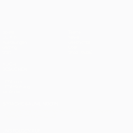
UEFA Champions League
Spiele
Teams
UEFA.tv
News
Auslosungen
Geschichte
Gaming
Über
Stat.
Shop (Klubs)
AUCH
BESUCHEN
UEFA.com
UEFA-Stiftung
für Kinder
SPRACHE &AUML;NDERN
Deutsch
English
Français
Deutsch
Русский
Español
Italiano
Português
العربية
UNS FOLGEN AUF