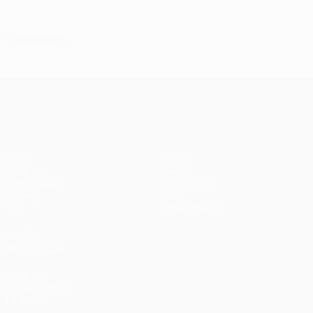
Features
UEFA Champions League
Spiele
Teams
UEFA.tv
News
Auslosungen
Geschichte
Gaming
Über
Stat.
Shop (Klubs)
AUCH
BESUCHEN
UEFA.com
UEFA-Stiftung
für Kinder