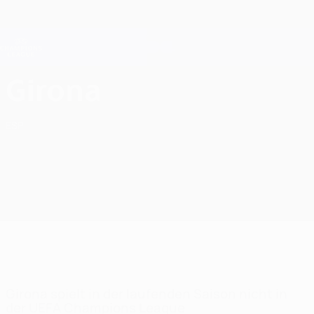
Direkt
zum
Hauptinhalt
Champions League Offiziell
Erhalten
Live-Ergebnisse &amp; Fantasy
UEFA Champions League
Girona FC UEFA Champions League 2026/27
Girona
ESP
Girona spielt in der laufenden Saison nicht in
der UEFA Champions League