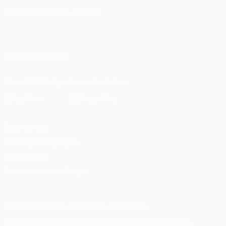
SPRACHE &AUML;NDERN
Deutsch
English
Français
Deutsch
Русский
Español
Italiano
Português
العربية
UNS FOLGEN AUF
Die offizielle App herunterladen
Datenschutz
Nutzungsbedingungen
Cookie-Politik
Datenschutzeinstellungen
© 1998-2026 UEFA. Alle Rechte vorbehalten
Der Name UEFA, das UEFA-Logo und alle Marken von UEFA-