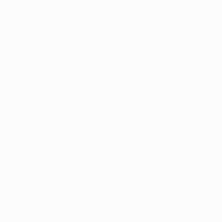
Alle
anzeigen
1
Gegentore
0,34 im Schnitt pro Spiel
0
Rote Karten
šnik
Enem
Eraković
Guteša
Ivanić
Katai
Krunić
ttelfeldspieler
Stürmer
Verteidiger
Torhüter
Mittelfeldspieler
Mittelfeldspieler
Mittelf