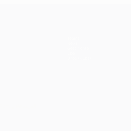
Teams
News
Geschichte
Über
Shop (Klubs)
Português
العربية