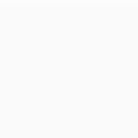
UEFA Champions League
Spiele
UEFA.tv
Auslosungen
Gaming
Stat.
AUCH BESUCHEN
UEFA.com
UEFA-Stiftung für Kinder
SPRACHE &AUML;NDERN
Deutsch
English
Français
Deutsch
Русский
Español
Italiano
UNS FOLGEN AUF