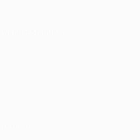
Wichtige Statistiken
9
Tore
3 im Schnitt pro Spiel
6
Gelbe Karten
2 im Schnitt pro Spiel
Alle Statistiken
Kader
Abu Fani
Arnautović
Balov
Bruno
Bukari
Cham
El
Mittelfeldspieler
Stürmer
Stürmer
Mittelfeldspieler
Stürmer
Mi
Duarte
Stürmer
Features