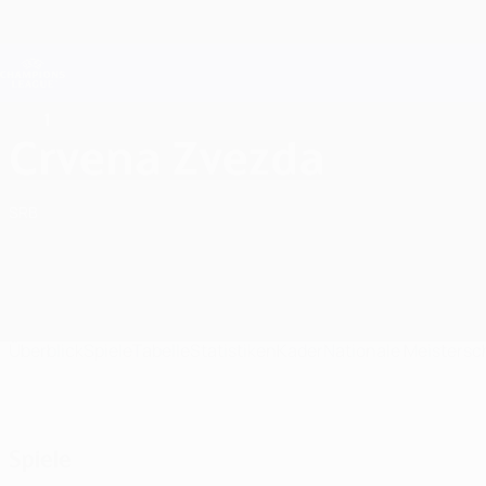
Direkt
zum
Hauptinhalt
Champions League Offiziell
Live-Ergebnisse &amp; Fantasy
UEFA Champions League
1
FK Crvena Zvezda UEFA Champions League 2026/27
Crvena Zvezda
SRB
Überblick
Spiele
Tabelle
Statistiken
Kader
Nationale Meistersc
Spiele