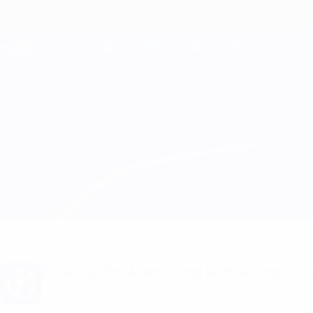
Direkt
zum
Hauptinhalt
Champions League Offiziell
Live-Ergebnisse &amp; Fantasy
UEFA Champions League
Paris vs Inter
Überblick
Updates
Infos zum Spiel
Du willst Tor-Alarme und Aufstellungs-Ben