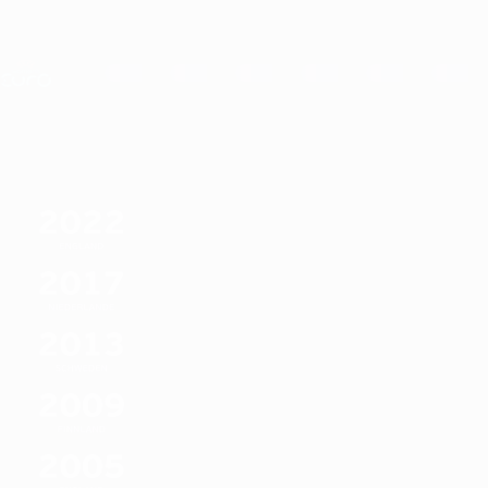
Direkt
zum
Hauptinhalt
Nations League &amp; Women's EURO
Erhalten
Live-Ergebnisse &amp; Statistiken
UEFA Women's EURO