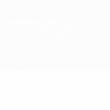
England
SIEGER
Rekordverdächtiger
Triumph für England auf
heimischem Boden
Überblick
Spiele
Gruppen
Statistiken
Mannschaften
Überblick
62
Absolvierte Spiele