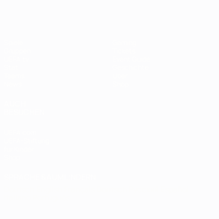
Spiele
Gaming
Gruppen
Tickets
UEFA.tv
Event Guide
Stat.
Geschichte
Teams
Über
News
Shop
AUCH
BESUCHEN
UEFA.com
UEFA-Stiftung
für Kinder
Shop
SPRACHE &AUML;NDERN
Deutsch
English
Français
Deutsch
Русский
Español
Italiano
Português