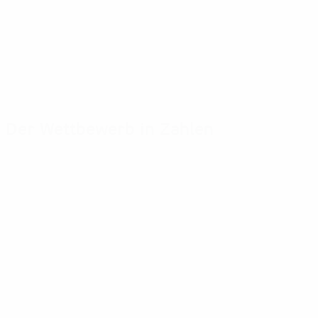
Der Wettbewerb in Zahlen
Wichtige Statistiken
Toptorschützen
Mei
Tore
Müller
Wie
40
3
5
Absolvierte Spiele
Smisek
Jöns
30
3
5
Wiegmann
Most
2
5