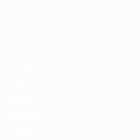
Direkt
zum
Hauptinhalt
Nations League &amp; Women's EURO
Live-Ergebnisse &amp; Statistiken
UEFA Women's EURO