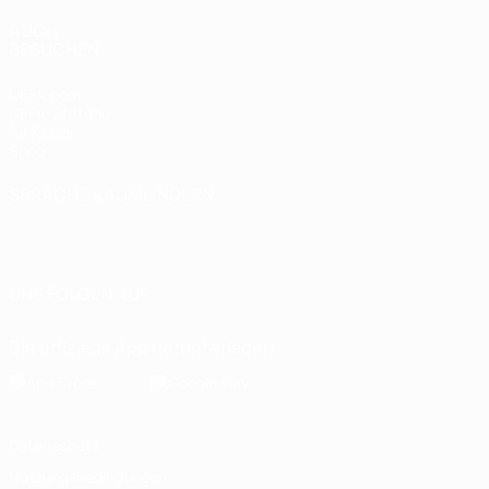
AUCH
BESUCHEN
UEFA.com
UEFA-Stiftung
für Kinder
Shop
SPRACHE &AUML;NDERN
Deutsch
English
Français
Deutsch
Русский
Español
Italiano
Português
UNS FOLGEN AUF
Die offizielle App herunterladen
Datenschutz
Nutzungsbedingungen