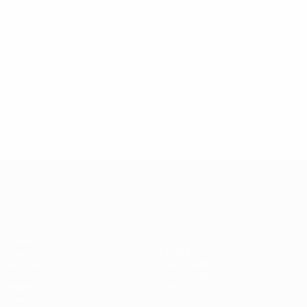
62
8
40
Coultard
61
M. Vidarsdóttir
Norwegen
38
Spitse
2
57
Mehr zeigen
England
Mehr zeigen
2
Mehr zeigen
UEFA Women's EURO
Spiele
Gaming
Gruppen
Tickets
UEFA.tv
Event Guide
Stat.
Geschichte
Teams
Über
News
Shop