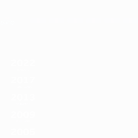
Direkt
zum
Hauptinhalt
Nations League &amp; Women's EURO
Erhalten
Live-Ergebnisse &amp; Statistiken
UEFA Women's EURO