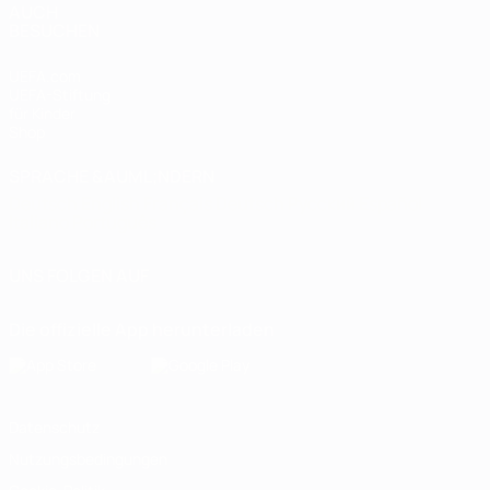
AUCH
BESUCHEN
UEFA.com
UEFA-Stiftung
für Kinder
Shop
SPRACHE &AUML;NDERN
Deutsch
English
Français
Deutsch
Русский
Español
Italiano
Português
UNS FOLGEN AUF
Die offizielle App herunterladen
Datenschutz
Nutzungsbedingungen