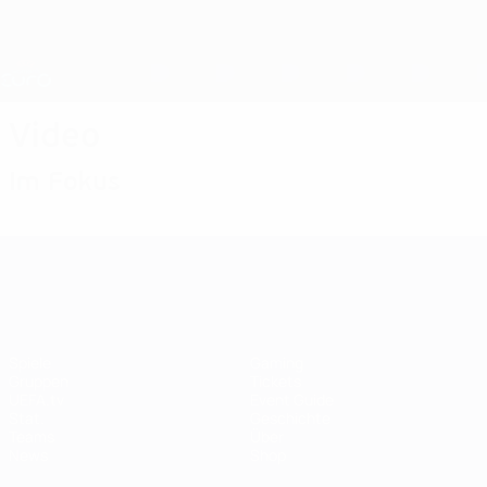
Direkt
zum
Hauptinhalt
Nations League &amp; Women's EURO
Erhalten
Live-Ergebnisse &amp; Statistiken
UEFA Women's EURO
Video
Im Fokus
UEFA Women's EURO
Spiele
Gaming
Gruppen
Tickets
UEFA.tv
Event Guide
Stat.
Geschichte
Teams
Über
News
Shop