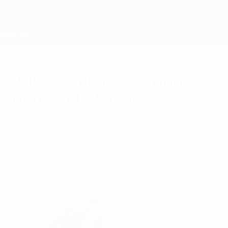
Direkt
zum
Hauptinhalt
Home
2001: Müller-Tor bringt
den Titel-Hattrick
Samstag, 7. Juli 2001
Claudia Müller schoss Deutschland bei
strömendem Regen zum dritten Titel in
Folge.