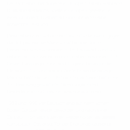
Deutschland überflügelte in Gruppe 3 Italien, während
Russland alle sechs Spiele in Gruppe 4 gewann, in
einer Gruppe mit Dänemark und Finnland keine
schlechte Leistung.
Diesmal setzten sich in den Play-offs die zweit- gegen
die drittplatzierten Mannschaften klar durch.
Dänemark schoss Spanien mit 6:1 auswärts und 4:2
daheim ab; Schweden erreichte ebenfalls einen 10:3-
Gesamtsieg gegen Finnland. England besiegte die
Ukraine mit 4:1 und war im Viertelfinale die einzige
Mannschaft, die sich 1997 nicht qualifiziert hatte; ein
3:0-Heimsieg gestattete Italien sogar eine 0:1-
Niederlage in Portugal, um weiterzukommen.
1989 und 1995 war Deutschland auf heimischem
Boden Europameister geworden und nach einem
Zeitraum von sechs Jahren wiederholten sie dieses
Kunststück. Das erste Tor der Endrunde kassierte