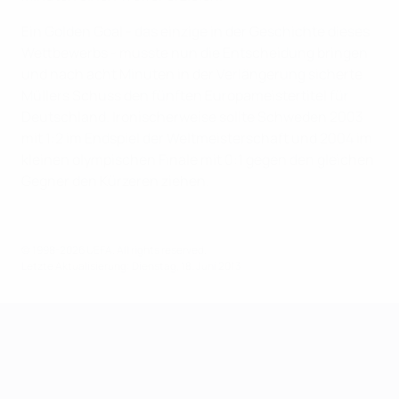
Ein Golden Goal - das einzige in der Geschichte dieses
Wettbewerbs - musste nun die Entscheidung bringen
und nach acht Minuten in der Verlängerung sicherte
Müllers Schuss den fünften Europameistertitel für
Deutschland. Ironischerweise sollte Schweden 2003
mit 1:2 im Endspiel der Weltmeisterschaft und 2004 im
kleinen olympischen Finale mit 0:1 gegen den gleichen
Gegner den Kürzeren ziehen.
© 1998-2026 UEFA. All rights reserved.
Letzte Aktualisierung: Dienstag, 18. Juni 2013