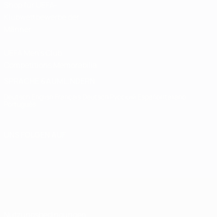
Shop für UEFA-
Klubwettbewerbe der
Männer
UEFA Men's Club
Competitions Memorabilia
SPRACHE &AUML;NDERN
Deutsch
English
Français
Deutsch
Русский
Español
Italiano
Português
UNS FOLGEN AUF
Nutzungsbedingungen