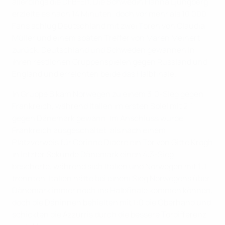
allerdings die DFB-Elf. Die Schwedin Hanna Ljungberg
erzielte es nach 14 Minuten, doch vor mehr als 10 000
Fans schlug Deutschland mit zwei Toren von Claudia
Müller und einem späten Treffer von Maren Meinert
zurück. Deutschland und Schweden gewannen in
ihren restlichen Gruppenspielen gegen Russland und
England und erreichten beide das Halbfinale.
In Gruppe B kam Norwegen zu einem 3:0-Sieg gegen
Frankreich, während Italien im ersten Spiel mit 2:1
gegen Dänemark gewann. Im Anschluss wurde
Frankreich ausgeschaltet, als nach einem
Platzverweis für Corinne Diacre ein Tor von Gitte Krogh
in letzter Sekunde Dänemark einen 4:3-Sieg
bescherte, während sich Italien und Norwegen mit 1:1
trennten. Italien hätte bei einem Sieg Norwegens über
Dänemark immer noch ins Halbfinale kommen können,
doch die Däninnen behielten mit 1:0 die Oberhand und
schickten die Azzurris durch die bessere Tordifferenz