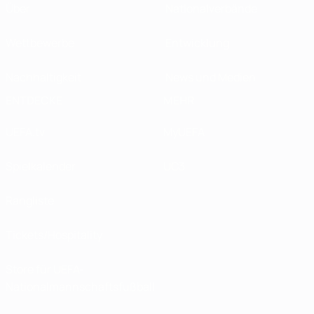
Über
Nationalverbände
Wettbewerbe
Entwicklung
Nachhaltigkeit
News und Medien
ENTDECKE
MEHR
UEFA.tv
MyUEFA
Spielkalender
UC3
Rangliste
Tickets/Hospitality
Store für UEFA-
Nationalmannschaftsfußball