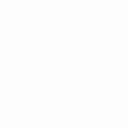
schaffen, bei der die Deutschen im Spiel um Platz drei
Schweden unterlagen.
Das Turnier wurde wieder in zwei Sektionen
ausgetragen, nachdem die Ukraine, Jugoslawien und
die Schweiz seit 1997 den Aufstieg geschafft hatten
und Rumänien, Kroatien und die Slowakei eine Klasse
tiefer wieder angreifen mussten. Obwohl von den
neuen Mannschaften nur die Ukraine die Rote Laterne
in ihrer Gruppe vermeiden konnte, wirbelten einige
andere Nationen die bewährte Ordnung
durcheinander.
In Gruppe 1 setzte Frankreich seinen Aufstieg fort und
beanspruchte nach dem Sieg gegen Schweden in
Nimes den ersten Platz für sich. Norwegen ließ in
Gruppe 2 England und Portugal hinter sich - und
gewann drei Monate nach dem letzten
Qualifikationsspiel Olympisches Gold in Atlanta.