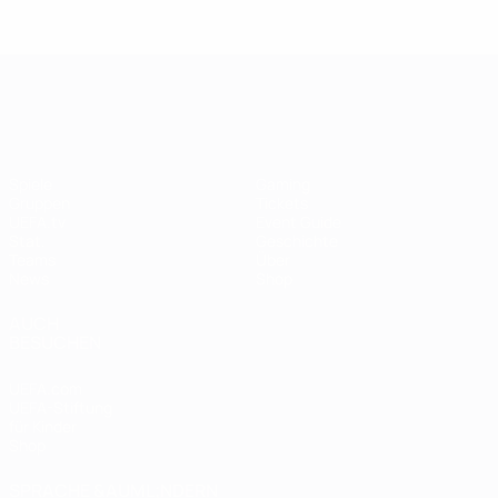
UEFA Women's EURO
Spiele
Gaming
Gruppen
Tickets
UEFA.tv
Event Guide
Stat.
Geschichte
Teams
Über
News
Shop
AUCH
BESUCHEN
UEFA.com
UEFA-Stiftung
für Kinder
Shop
SPRACHE &AUML;NDERN