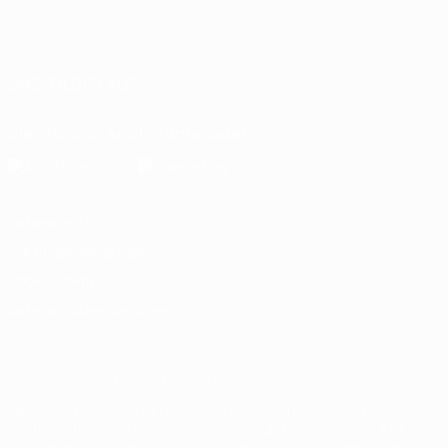
Deutsch
English
Français
Deutsch
Русский
Español
Italiano
Português
UNS FOLGEN AUF
Die offizielle App herunterladen
Datenschutz
Nutzungsbedingungen
Cookie-Politik
Datenschutzeinstellungen
© 1998-2026 UEFA. Alle Rechte vorbehalten
Der Name UEFA, das UEFA-Logo und alle Marken von UEFA-
Wettbewerben sind geschützte Marken und/oder von der UEFA
urheberrechtlich geschützt. Sie dürfen nicht für kommerzielle