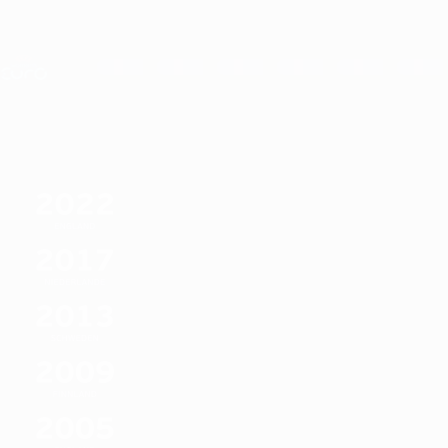
Direkt
zum
Hauptinhalt
Nations League &amp; Women's EURO
Erhalten
Live-Ergebnisse &amp; Statistiken
UEFA Women's EURO