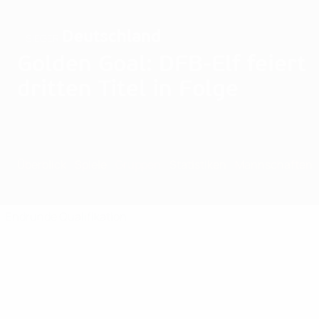
Deutschland
SIEGER
Golden Goal: DFB-Elf feiert
dritten Titel in Folge
Überblick
Spiele
Gruppen
Statistiken
Mannschaften
Endrunde
Qualifikation