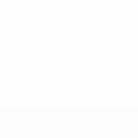
2001
S
S
U
N
Gruppenphase - Endrunde
3
1
0
2