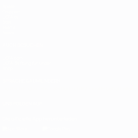
Spiele
Gruppen
UEFA.tv
Stat.
Teams
News
AUCH BESUCHEN
UEFA.com
UEFA-Stiftung für Kinder
Shop
SPRACHE &AUML;NDERN
Deutsch
English
Français
Deutsch
Русский
Español
Italiano
UNS FOLGEN AUF
Die offizielle App herunterladen