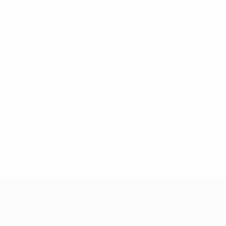
2025
S
S
U
N
Viertelfinale
4
3
1
0
2010er
2017
S
S
U
N
Viertelfinale
4
1
2
1
2000er
2009
S
S
U
N
Viertelfinale
4
1
2
1
1990er
1997
S
S
U
N
Gruppenphase - Endrunde
3
1
1
1
1980er
1989
S
S
U
N
Viertelfinale
2
0
0
2
UEFA Women's EURO