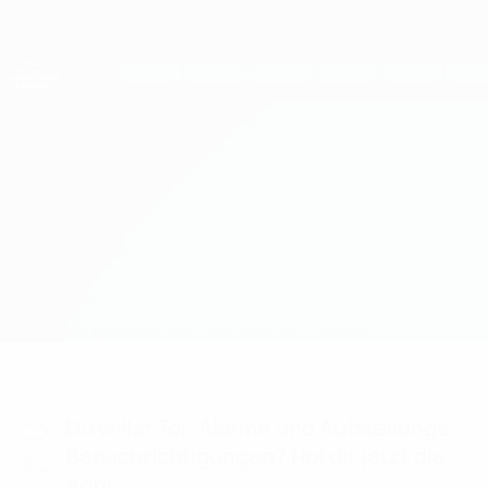
Direkt
zum
Hauptinhalt
UEFA Women's Champions League
Erhalten
Live-Ergebnisse &amp; Statistiken
UEFA Women's Champions League
Barcelona vs OL Lyonnes
Überblick
Updates
Infos zum Spiel
Das Endspiel
Du willst Tor-Alarme und Aufstellungs-
Benachrichtigungen? Hol dir jetzt die
App!