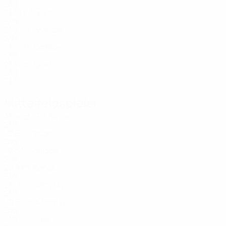
SVK
21
7
1
Pavek
6
SVK
21
3
-
Brandis
15
SVK
21
-
-
Danihel
15
SVK
21
4
-
Hranica
21
SVK
21
7
-
Mittelfeldspieler
Alter
EM
T
Riznič
7
SVK
22
6
1
Sovič
7
SVK
22
3
1
Gajdoš
8
SVK
22
5
1
Rehuš
9
SVK
21
1
1
Hájovský
14
SVK
20
5
-
Masaryk
16
SVK
21
2
-
Fiala
16