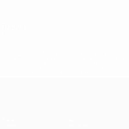
22
7
1
Pira
13
SVK
18
5
-
Trainer
Jaroslav Kentoš
SVK
* Bis auf Weiteres ausgeschlossen. <a
href='https://de.uefa.com/insideuefa/mediaservices/medi
148df89ea5e1-8fa63590fb30-1000--fifa-uefa-
suspendieren-russische-vereine-und-
nationalmannschaft/'>Mehr hier</a>
UEFA-U21-Europameisterscha
Spiele
News
Gruppen
Geschichte