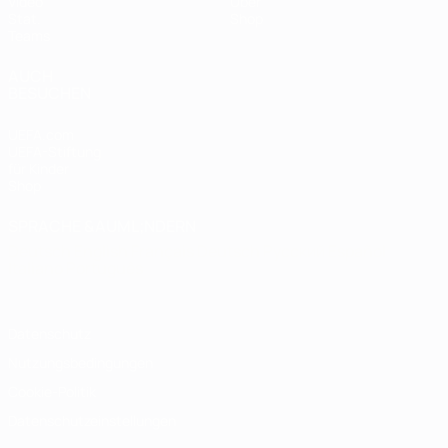
Video
Über
Stat.
Shop
Teams
AUCH
BESUCHEN
UEFA.com
UEFA-Stiftung
für Kinder
Shop
SPRACHE &AUML;NDERN
Deutsch
English
Français
Deutsch
Русский
Español
Italiano
Português
Datenschutz
Nutzungsbedingungen
Cookie-Politik
Datenschutzeinstellungen