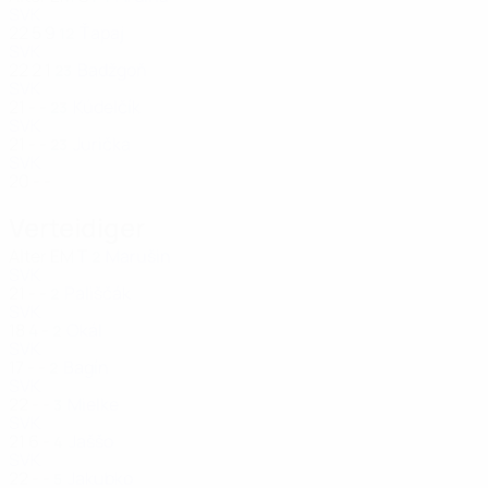
SVK
22
5
9
Ťapaj
12
SVK
22
2
1
Badžgoň
23
SVK
21
-
-
Kúdelčík
23
SVK
21
-
-
Jurička
23
SVK
20
-
-
Verteidiger
Alter
EM
T
Marušin
2
SVK
21
-
-
Pališčák
2
SVK
18
4
-
Okál
2
SVK
17
-
-
Bagín
2
SVK
22
-
-
Mielke
3
SVK
21
6
-
Jaššo
4
SVK
22
-
-
Jakubko
5