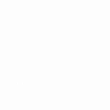
SVK
21
6
3
Murgaš
17
SVK
22
4
-
Blaško
18
SVK
19
3
1
Musák
18
SVK
20
1
-
Chyla
19
SVK
22
5
-
Kóša
19
SVK
20
1
-
M. Sauer
20
SVK
22
3
2
Dulay
20
SVK
21
1
-
Gidi
22
SVK
22
6
-
Stürmer
Alter
EM
T
Prokop
9
SVK
21
3
-
Marcelli
10
SVK
21
6
2
Griger
11
SVK