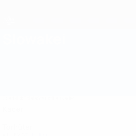
Direkt
zum
Hauptinhalt
UEFA-U21-Europameisterschaft
Slowakei
Slowakei UEFA U21-EM 2027
Überblick
Spiele
Statistiken
Kader
Kader
Torhüter
Alter
EM
GT
Hrdina
1