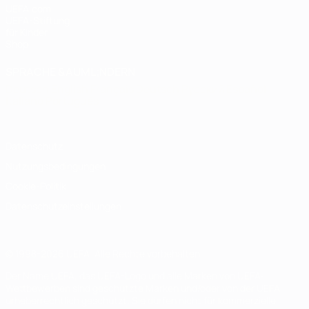
UEFA.com
UEFA-Stiftung
für Kinder
Shop
SPRACHE &AUML;NDERN
Deutsch
English
Français
Deutsch
Русский
Español
Italiano
Português
Datenschutz
Nutzungsbedingungen
Cookie-Politik
Datenschutzeinstellungen
© 1998-2026 UEFA. Alle Rechte vorbehalten
Der Name UEFA, das UEFA-Logo und alle Marken von UEFA-
Wettbewerben sind geschützte Marken und/oder von der UEFA
urheberrechtlich geschützt. Sie dürfen nicht für kommerzielle