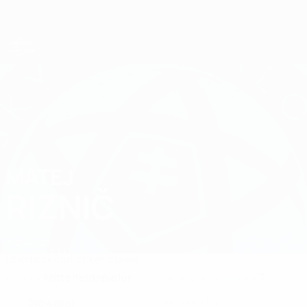
Direkt
zum
Hauptinhalt
UEFA-U21-Europameisterschaft
MATEJ
Matej Riznič Stat. 2027
RIZNIČ
Slowakei
Überblick
Statistiken
Spiele
Mittelfeldspieler
7
POSITION
NATIONALTEAM-NUMMER
Slowakei
LAND
GEBURTSDATUM