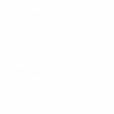
04.6.2004 (22)
Nächstes Spiel
Alle Spiele
U21-Europameisterschaft
Fr 25 Sept. 2026
·
Qualifikationsrunde
Wichtige Statistiken
Alle Statistiken
6
540
Absolvierte Spiele
Gespielte Minuten
90 im Schnitt pro Spiel
1
0
Tore
Vorlagen
0,17 im Schnitt pro Spiel
0
0