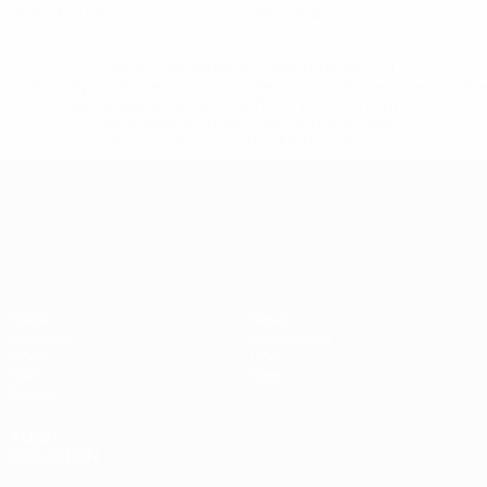
Gelbe Karten
Rote Karten
* Bis auf Weiteres ausgeschlossen. <a
href='https://de.uefa.com/insideuefa/mediaservices/medi
148df89ea5e1-8fa63590fb30-1000--fifa-uefa-
suspendieren-russische-vereine-und-
nationalmannschaft/'>Mehr hier</a>
UEFA-U21-Europameisterscha
Spiele
News
Gruppen
Geschichte
Video
Über
Stat.
Shop
Teams
AUCH
BESUCHEN