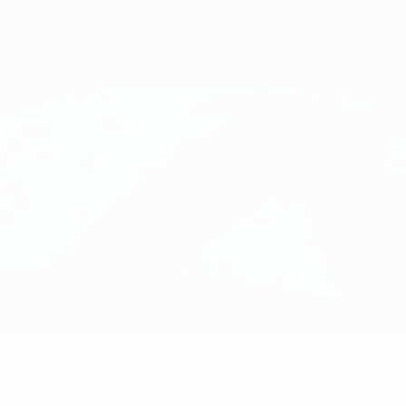
6
NATIONALTEAM-NUMMER
02.6.2005 (21)
GEBURTSDATUM