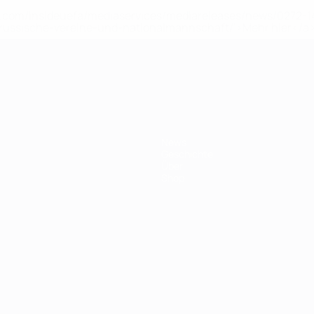
uefa.com/insideuefa/mediaservices/mediareleases/news/0272
russische-vereine-und-nationalmannschaft/'>Mehr hier</a
ft
News
Geschichte
Über
Shop