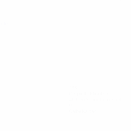
unde
233
Gespielte Minuten
46,6 im Schnitt pro Spiel
0
Gelbe Karten