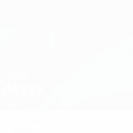
Direkt
zum
Hauptinhalt
UEFA-U21-Europameisterschaft
HUGO
Hugo Pavek Stat. 2027
PAVEK
Slowakei
Überblick
Statistiken
Spiele
Verteidiger
POSITION
Slowakei
LAND