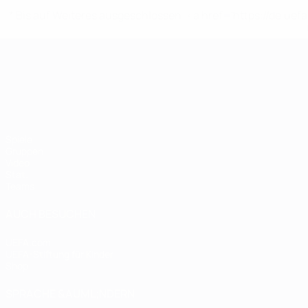
* Bis auf Weiteres ausgeschlossen. <a href='https://de.
UEFA-U21-Europameisterscha
Spiele
Gruppen
Video
Stat.
Teams
AUCH BESUCHEN
UEFA.com
UEFA-Stiftung für Kinder
Shop
SPRACHE &AUML;NDERN