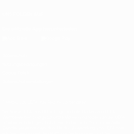
UNS FOLGEN AUF
Die offizielle App herunterladen
Datenschutz
Nutzungsbedingungen
Cookie-Politik
Datenschutzeinstellungen
© 1998-2026 UEFA. Alle Rechte vorbehalten
Der Name UEFA, das UEFA-Logo und alle Marken von UEFA-
Wettbewerben sind geschützte Marken und/oder von der UEFA
urheberrechtlich geschützt. Sie dürfen nicht für kommerzielle
Zwecke verwendet werden. Mit der Verwendung von UEFA.com
erklären Sie sich mit den Nutzungsbedingungen und der