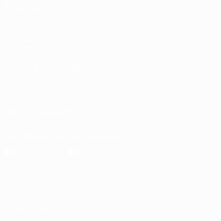
AUCH
BESUCHEN
UEFA.com
UEFA-Stiftung
für Kinder
SPRACHE &AUML;NDERN
Deutsch
English
Français
Deutsch
Русский
Español
Italiano
Português
UNS FOLGEN AUF
Die offizielle App herunterladen
Datenschutz
Nutzungsbedingungen
Cookie-Politik