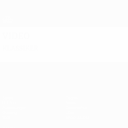
Direkt
zum
Hauptinhalt
UEFA Europa League Offiziell
Erhalten
Live-Ergebnisse &amp; Statistiken
UEFA Europa League
Video
Klassiker
UEFA Europa League
Spiele
Teams
UEFA.tv
News
Auslosungen
Geschichte
Gaming
Über
Stat.
Shop (Klubs)