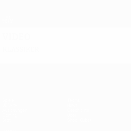
Direkt
zum
Hauptinhalt
UEFA Europa League Offiziell
Erhalten
Live-Ergebnisse &amp; Statistiken
UEFA Europa League
Video
Klassiker
UEFA Europa League
Spiele
Teams
UEFA.tv
News
Auslosungen
Geschichte
Gaming
Über
Stat.
Shop (Klubs)