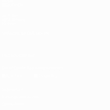
AUCH
BESUCHEN
UEFA.com
UEFA-Stiftung
für Kinder
SPRACHE &AUML;NDERN
Deutsch
English
Français
Deutsch
Русский
Español
Italiano
Português
UNS FOLGEN AUF
Die offizielle App herunterladen
Datenschutz
Nutzungsbedingungen
Cookie-Politik