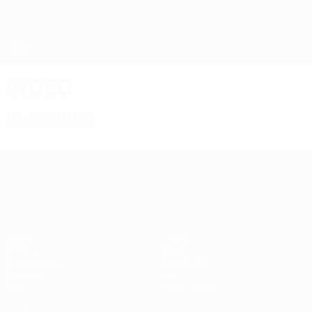
Direkt
zum
Hauptinhalt
UEFA Europa League Offiziell
Erhalten
Live-Ergebnisse &amp; Statistiken
UEFA Europa League
Video
Klassiker
UEFA Europa League
Spiele
Teams
UEFA.tv
News
Auslosungen
Geschichte
Gaming
Über
Stat.
Shop (Klubs)