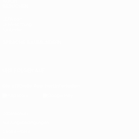
AUCH
BESUCHEN
UEFA.com
UEFA-Stiftung
für Kinder
SPRACHE &AUML;NDERN
Deutsch
English
Français
Deutsch
Русский
Español
Italiano
Português
UNS FOLGEN AUF
Die offizielle App herunterladen
Datenschutz
Nutzungsbedingungen
Cookie-Politik