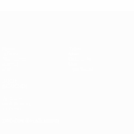
UEFA Europa League
Spiele
Teams
UEFA.tv
News
Auslosungen
Geschichte
Gaming
Über
Stat.
Shop (Klubs)
AUCH
BESUCHEN
UEFA.com
UEFA-Stiftung
für Kinder
SPRACHE &AUML;NDERN
Deutsch
English
Français
Deutsch
Русский
Español
Italiano
Português