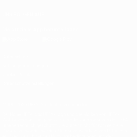
UNS FOLGEN AUF
Die offizielle App herunterladen
Datenschutz
Nutzungsbedingungen
Cookie-Politik
Datenschutzeinstellungen
© 1998-2026 UEFA. Alle Rechte vorbehalten
Der Name UEFA, das UEFA-Logo und alle Marken von UEFA-
Wettbewerben sind geschützte Marken und/oder von der UEFA
urheberrechtlich geschützt. Sie dürfen nicht für kommerzielle
Zwecke verwendet werden. Mit der Verwendung von UEFA.com
erklären Sie sich mit den Nutzungsbedingungen und der