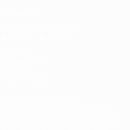
UNS FOLGEN AUF
Die offizielle App herunterladen
Datenschutz
Nutzungsbedingungen
Cookie-Politik
Datenschutzeinstellungen
© 1998-2026 UEFA. Alle Rechte vorbehalten
Der Name UEFA, das UEFA-Logo und alle Marken von UEFA-
Wettbewerben sind geschützte Marken und/oder von der UEFA
urheberrechtlich geschützt. Sie dürfen nicht für kommerzielle
Zwecke verwendet werden. Mit der Verwendung von UEFA.com
erklären Sie sich mit den Nutzungsbedingungen und der