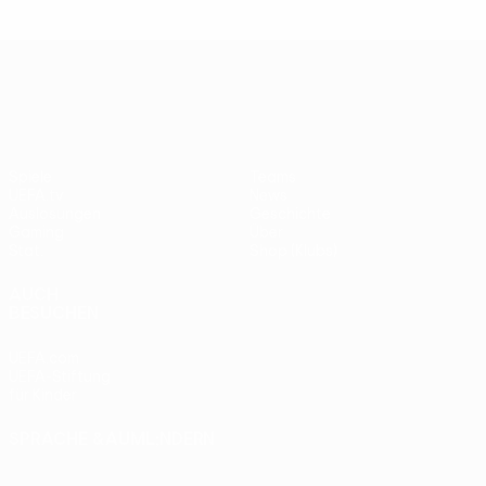
UEFA Europa League
Spiele
Teams
UEFA.tv
News
Auslosungen
Geschichte
Gaming
Über
Stat.
Shop (Klubs)
AUCH
BESUCHEN
UEFA.com
UEFA-Stiftung
für Kinder
SPRACHE &AUML;NDERN
Deutsch
English
Français
Deutsch
Русский
Español
Italiano
Português