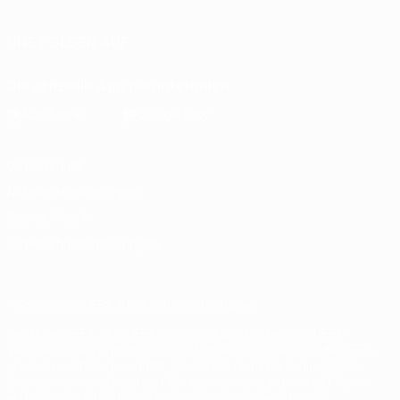
UNS FOLGEN AUF
Die offizielle App herunterladen
Datenschutz
Nutzungsbedingungen
Cookie-Politik
Datenschutzeinstellungen
© 1998-2026 UEFA. Alle Rechte vorbehalten
Der Name UEFA, das UEFA-Logo und alle Marken von UEFA-
Wettbewerben sind geschützte Marken und/oder von der UEFA
urheberrechtlich geschützt. Sie dürfen nicht für kommerzielle
Zwecke verwendet werden. Mit der Verwendung von UEFA.com
erklären Sie sich mit den Nutzungsbedingungen und der