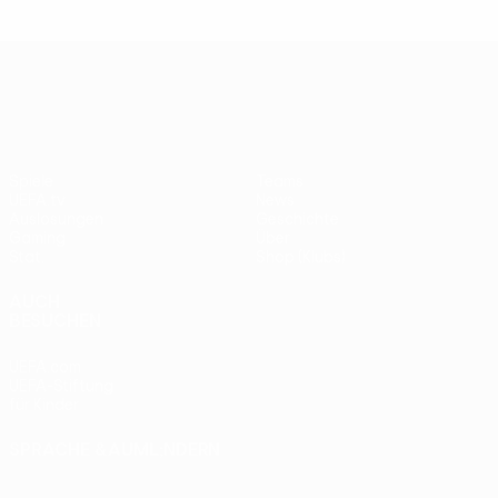
UEFA Europa League
Spiele
Teams
UEFA.tv
News
Auslosungen
Geschichte
Gaming
Über
Stat.
Shop (Klubs)
AUCH
BESUCHEN
UEFA.com
UEFA-Stiftung
für Kinder
SPRACHE &AUML;NDERN
Deutsch
English
Français
Deutsch
Русский
Español
Italiano
Português