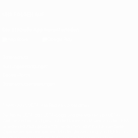
UNS FOLGEN AUF
Die offizielle App herunterladen
Datenschutz
Nutzungsbedingungen
Cookie-Politik
Datenschutzeinstellungen
© 1998-2026 UEFA. Alle Rechte vorbehalten
Der Name UEFA, das UEFA-Logo und alle Marken von UEFA-
Wettbewerben sind geschützte Marken und/oder von der UEFA
urheberrechtlich geschützt. Sie dürfen nicht für kommerzielle
Zwecke verwendet werden. Mit der Verwendung von UEFA.com
erklären Sie sich mit den Nutzungsbedingungen und der