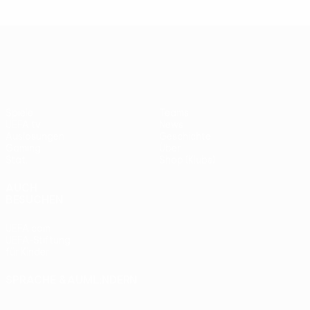
UEFA Europa League
Spiele
Teams
UEFA.tv
News
Auslosungen
Geschichte
Gaming
Über
Stat.
Shop (Klubs)
AUCH
BESUCHEN
UEFA.com
UEFA-Stiftung
für Kinder
SPRACHE &AUML;NDERN
Deutsch
English
Français
Deutsch
Русский
Español
Italiano
Português