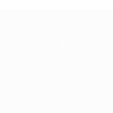
Teams
News
Geschichte
Über
Shop (Klubs)
ano
Português