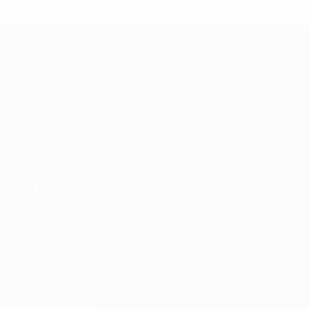
UEFA Europa League
Spiele
UEFA.tv
Auslosungen
Gaming
Stat.
AUCH BESUCHEN
UEFA.com
UEFA-Stiftung für Kinder
SPRACHE &AUML;NDERN
Deutsch
English
Français
Deutsch
Русский
Español
Itali
UNS FOLGEN AUF