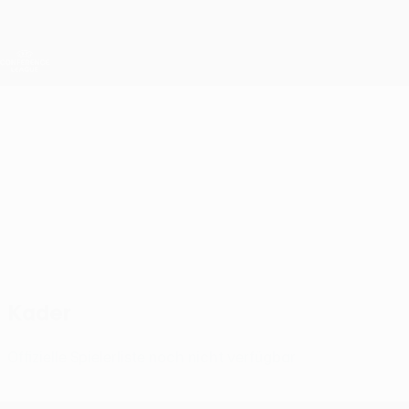
Direkt
zum
Hauptinhalt
UEFA Conference League
Erhalten
Live-Ergebnisse &amp; Statistiken
UEFA Conference League
U. Craiova
Universitatea Craiova UEFA Conference League 2026/27
ROU
Kader
Offizielle Spielerliste noch nicht verfügbar