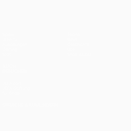
UEFA Conference League
Spiele
Teams
UEFA.tv
News
Auslosungen
Geschichte
Gaming
Über
Stat.
Shop (Klubs)
AUCH
BESUCHEN
UEFA.com
UEFA-Stiftung
für Kinder
SPRACHE &AUML;NDERN
Deutsch
English
Français
Deutsch
Русский
Español
Italiano
Português