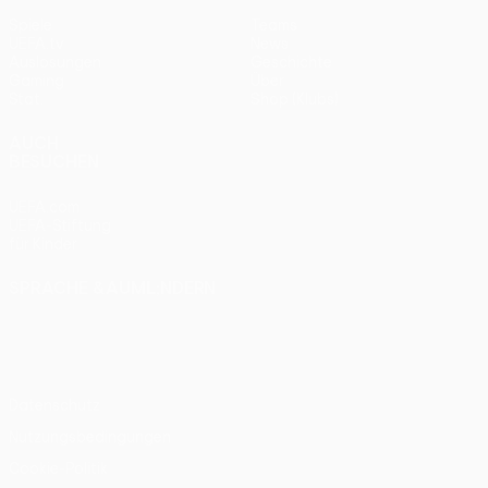
Spiele
Teams
UEFA.tv
News
Auslosungen
Geschichte
Gaming
Über
Stat.
Shop (Klubs)
AUCH
BESUCHEN
UEFA.com
UEFA-Stiftung
für Kinder
SPRACHE &AUML;NDERN
Deutsch
English
Français
Deutsch
Русский
Español
Italiano
Português
Datenschutz
Nutzungsbedingungen
Cookie-Politik