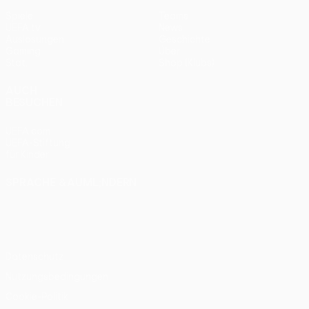
Spiele
Teams
UEFA.tv
News
Auslosungen
Geschichte
Gaming
Über
Stat.
Shop (Klubs)
AUCH
BESUCHEN
UEFA.com
UEFA-Stiftung
für Kinder
SPRACHE &AUML;NDERN
Deutsch
English
Français
Deutsch
Русский
Español
Italiano
Português
Datenschutz
Nutzungsbedingungen
Cookie-Politik