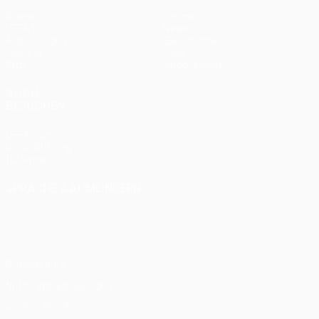
Spiele
Teams
UEFA.tv
News
Auslosungen
Geschichte
Gaming
Über
Stat.
Shop (Klubs)
AUCH
BESUCHEN
UEFA.com
UEFA-Stiftung
für Kinder
SPRACHE &AUML;NDERN
Deutsch
English
Français
Deutsch
Русский
Español
Italiano
Português
Datenschutz
Nutzungsbedingungen
Cookie-Politik