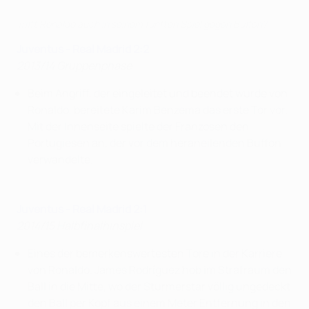
Trifft Ronaldo auch in seinem fünften Spiel gegen Buffon?
Juventus - Real Madrid 2:2
2013/14 Gruppenphase
Beim Angriff, der eingeleitet und beendet wurde von
Ronaldo, bereitete Karim Benzema das erste Tor vor.
Mit der Innenseite spielte der Franzosen den
Portugiesen an, der vor dem heraneilenden Buffon
verwandelte.
Juventus - Real Madrid 2:1
2014/15 Halbfinalhinspiel
Eines der bemerkenswertesten Tore in der Karriere
von Ronaldo. James Rodríguez hob im Strafraum den
Ball in die Mitte, wo der Stürmerstar völlig ungedeckt
den Ball per Kopf aus einem Meter Entfernung in den