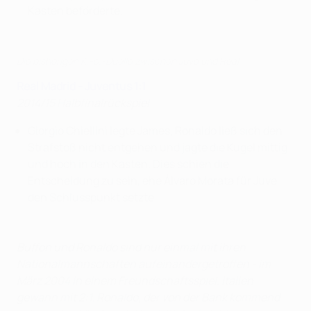
Kasten beförderte.
Die bisherigen K.-o.-Duelle zwischen Juve und Real
Real Madrid - Juventus 1:1
2014/15 Halbfinalrückspiel
Giorgio Chiellini legte James, Ronaldo ließ sich den
Strafstoß nicht entgehen und jagte die Kugel mittig
und hoch in den Kasten. Dies schien die
Entscheidung zu sein, ehe Álvaro Morata für Juve
den Schlusspunkt setzte.
Buffon und Ronaldo sind nur einmal mit ihren
Nationalmannschaften aufeinandergetroffen - im
März 2004 in einem Freundschaftsspiel. Italien
gewann mit 2:1. Ronaldo, der von der Bank kommend