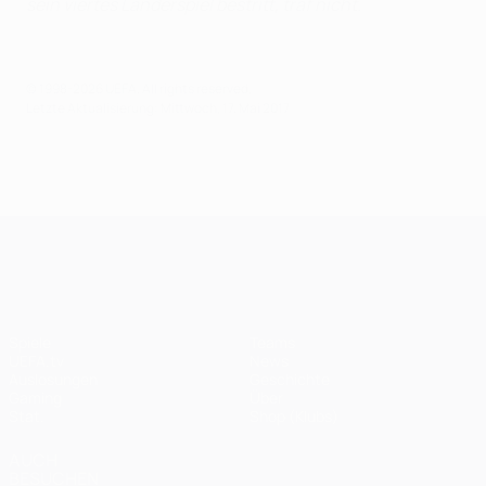
sein viertes Länderspiel bestritt, traf nicht.
© 1998-2026 UEFA. All rights reserved.
Letzte Aktualisierung: Mittwoch, 17. Mai 2017
UEFA Champions League
Spiele
Teams
UEFA.tv
News
Auslosungen
Geschichte
Gaming
Über
Stat.
Shop (Klubs)
AUCH
BESUCHEN