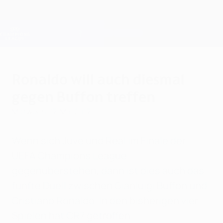
Direkt
zum
Hauptinhalt
Champions League Offiziell
Erhalten
Live-Ergebnisse &amp; Fantasy
UEFA Champions League
Ronaldo will auch diesmal
gegen Buffon treffen
Mittwoch, 17. Mai 2017
Wenn sich Juve und Real im Finale der
UEFA Champions League
gegenüberstehen, dann ist dies auch das
fünfte Duell zwischen Gianluigi Buffon und
Cristiano Ronaldo. In den bisherigen vier
Spielen hat CR7 getroffen.