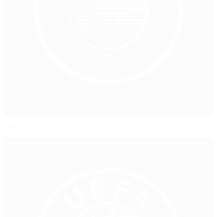
UEFA will Spielabsprachen bekämpfen