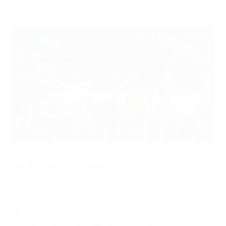
bekämpfen.
Das Europäische Parlament in Straßburg
©AFP
Das Europäische Parlament
hat eine Resolution
verabschiedet, die alle Interessensvertreter dazu
aufruft, Spielmanipulationen im Fußball und in
anderen Sportarten gemeinsam zu bekämpfen
. Die
UEFA verfolgt das Ziel, Spielmanipulationen und